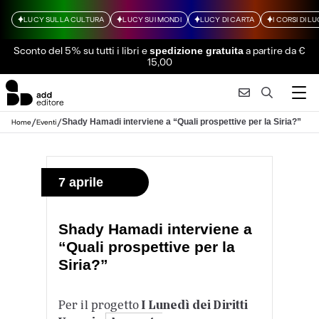
LUCY SULLA CULTURA
LUCY SUI MONDI
LUCY DI CARTA
I CORSI DI L
Sconto del 5% su tutti i libri
e
a partire da €
spedizione gratuita
15,00
/
/
Shady Hamadi interviene a “Quali prospettive per la Siria?”
Home
Eventi
7 aprile
Shady Hamadi interviene a
“Quali prospettive per la
Siria?”
Per il progetto
I Lunedì dei Diritti