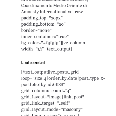
Coordinamento Medio Oriente di
Amnesty International[vc_row
padding_top=”20px”
padding_bottom=”20″
border=”none”
inner_container=”true”
bg_color=”#f9f9f9″][vc_column
width=”1/1″][text_output]
Libri correlati
[/text_output][vc_posts_grid
loop=”size:4|order_by:date|post_type:x-
portfolio|by_id:6688″
grid_columns_count=”4″
grid_layout=”image|link_post”
grid_link_target=”_self”
grid_layout_mode=”masonry”
grid_thumb_size=”150×204″]