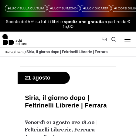
LUCY SULLA CULTURA
LUCY SUI MONDI
LUCY DI CARTA
I CORSI DI L
Sconto del 5% su tutti i libri
e
a partire da €
spedizione gratuita
15,00
/
/
Siria, il giorno dopo | Feltrinelli Librerie | Ferrara
Home
Eventi
21 agosto
Siria, il giorno dopo |
Feltrinelli Librerie | Ferrara
Venerdì 21 agosto ore 18.00 |
Feltrinelli Librerie, Ferrara