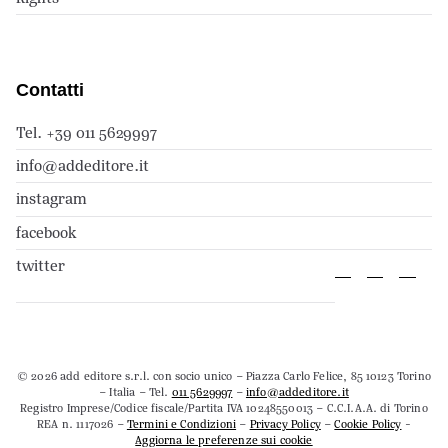
Contatti
Tel. +39 011 5629997
info@addeditore.it
instagram
facebook
twitter
© 2026 add editore s.r.l. con socio unico – Piazza Carlo Felice, 85 10123 Torino
– Italia – Tel.
011 5629997
–
info@addeditore.it
Registro Imprese/Codice fiscale/Partita IVA 10248550013 – C.C.I.A.A. di Torino
REA n. 1117026 –
Termini e Condizioni
–
Privacy Policy
–
Cookie Policy
-
Aggiorna le preferenze sui cookie