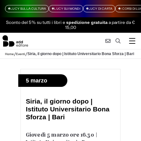
LUCY SULLA CULTURA
LUCY SUI MONDI
LUCY DI CARTA
I CORSI DI L
Sconto del 5% su tutti i libri
e
a partire da €
spedizione gratuita
15,00
/
/
Siria, il giorno dopo | Istituto Universitario Bona Sforza | Bari
Home
Eventi
5 marzo
Siria, il giorno dopo |
Istituto Universitario Bona
Sforza | Bari
Giovedì 5 marzo ore 16.30 |