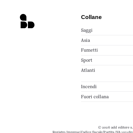
Collane
Saggi
Asia
Fumetti
Sport
Atlanti
Incendi
Fuori collana
© 2026 add editore s.r
Registro Imprese/Codice fiscale/Partita IVA 102485