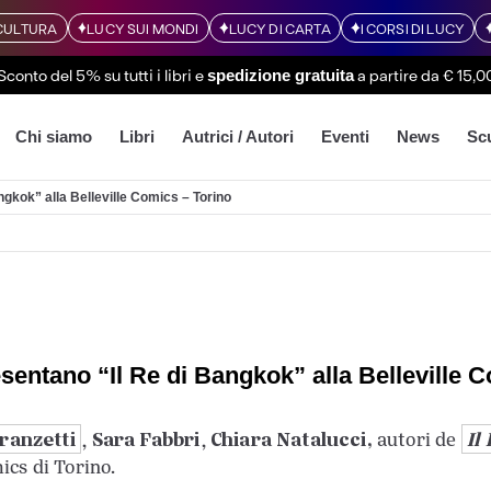
CULTURA
LUCY SUI MONDI
LUCY DI CARTA
I CORSI DI LUCY
Sconto del 5% su tutti i libri
e
a partire da € 15,0
spedizione gratuita
Chi siamo
Libri
Autrici / Autori
Eventi
News
Sc
ngkok” alla Belleville Comics – Torino
esentano “Il Re di Bangkok” alla Belleville 
ranzetti
Sara Fabbri
Chiara Natalucci,
Il
,
,
autori de
ics di Torino.