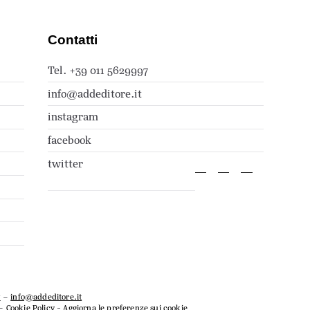
Contatti
Tel. +39 011 5629997
info@addeditore.it
instagram
facebook
twitter
7
–
info@addeditore.it
–
Cookie Policy
-
Aggiorna le preferenze sui cookie