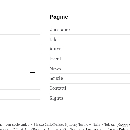
Pagine
Chi siamo
Libri
Autori
Eventi
News
Scuole
Contatti
Rights
.l. con socio unico – Piazza Carlo Felice, 85 10123 Torino – Italia – Tel.
011 562999
50013 – C.C.I.A.A. di Torino REA n. 1117026 –
Termini e Condizioni
–
Privacy Policy