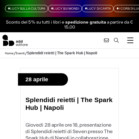
LUCY SULLA CULTURA
LUCY SUI MONDI
LUCY DI CARTA
I CORSI DI L
Sconto del 5% su tutti i libri
e
a partire da €
spedizione gratuita
15,00
/
/
Splendidi reietti | The Spark Hub | Napoli
Home
Eventi
28 aprile
Splendidi reietti | The Spark
Hub | Napoli
Giovedì 28 aprile ore 18, presentazione
di
Splendidi reietti
di Seven presso The
Spark Hub di Napoli in collaborazione