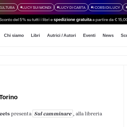
CULTURA
LUCY SUI MONDI
LUCY DI CARTA
I CORSI DI LUCY
Sconto del 5% su tutti i libri
e
a partire da € 15,0
spedizione gratuita
Chi siamo
Libri
Autrici / Autori
Eventi
News
Sc
Torino
reets
Sul camminare
presenta
, alla libreria