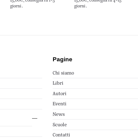
15,00€, consegna in 1-3
15,00€, consegna in 4-15
giorni.
giorni.
Pagine
Chi siamo
Libri
Autori
Eventi
News
Scuole
Contatti