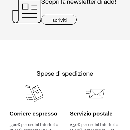
Scopri la newsletter di add!
Iscriviti
Spese di spedizione
Corriere espresso
Servizio postale
5,00€ per ordini inferiori a
2,50€ per ordini inferiori a