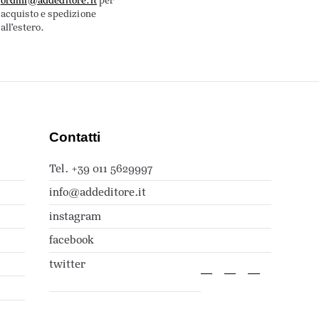
ordini@addeditore.it
per
acquisto e spedizione
all’estero.
Contatti
Tel. +39 011 5629997
info@addeditore.it
instagram
facebook
twitter