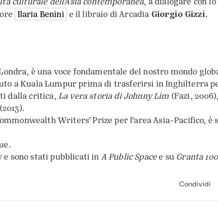
lità culturale dell’Asia contemporanea
, a dialogare con lo
Giorgio Gizzi
tore
Ilaria Benini
e il libraio di Arcadia
.
 Londra, è una voce fondamentale del nostro mondo glob
iuto a Kuala Lumpur prima di trasferirsi in Inghilterra 
i dalla critica,
La vera storia di Johnny Lim
(Fazi, 2006)
(2013).
Commonwealth Writers’ Prize per l’area Asia-Pacifico, è 
gue.
 e sono stati pubblicati in
A Public Space
e su
Granta 100
Condividi