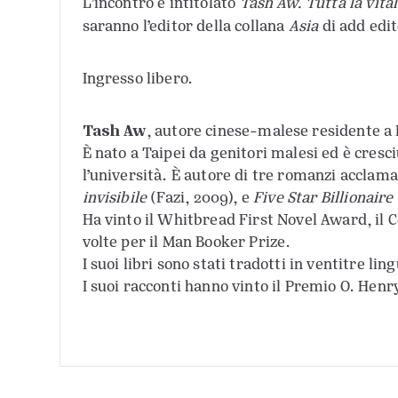
L’incontro è intitolato
Tash Aw. Tutta la vita
saranno l’editor della collana
Asia
di add edi
Ingresso libero.
Tash Aw
, autore cinese-malese residente a
È nato a Taipei da genitori malesi ed è cresc
l’università. È autore di tre romanzi acclamat
invisibile
(Fazi, 2009), e
Five Star Billionaire
Ha vinto il Whitbread First Novel Award, il 
volte per il Man Booker Prize.
I suoi libri sono stati tradotti in ventitre lin
I suoi racconti hanno vinto il Premio O. Henry