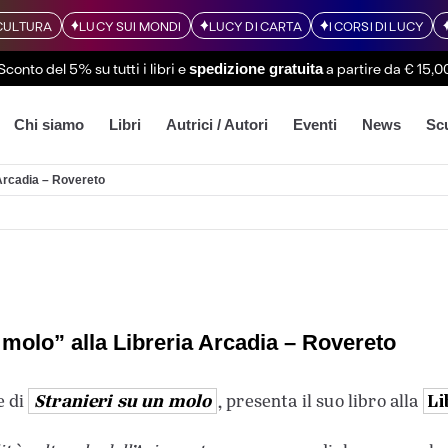
CULTURA
LUCY SUI MONDI
LUCY DI CARTA
I CORSI DI LUCY
Sconto del 5% su tutti i libri
e
a partire da € 15,0
spedizione gratuita
Chi siamo
Libri
Autrici / Autori
Eventi
News
Sc
 Arcadia – Rovereto
molo” alla Libreria Arcadia – Rovereto
Stranieri su un molo
Li
e di
, presenta il suo libro alla