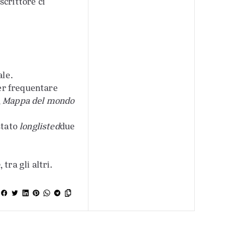
 scrittore ci
ale.
per frequentare
,
Mappa del mondo
stato
longlisted
due
, tra gli altri.