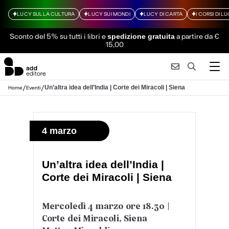
LUCY SULLA CULTURA
LUCY SUI MONDI
LUCY DI CARTA
I CORSI DI L
Sconto del 5% su tutti i libri
e
a partire da €
spedizione gratuita
15,00
/
/
Un’altra idea dell’India | Corte dei Miracoli | Siena
Home
Eventi
4 marzo
Un’altra idea dell’India |
Corte dei Miracoli | Siena
Mercoledì 4 marzo ore 18.30 |
Corte dei
Miracoli, Siena