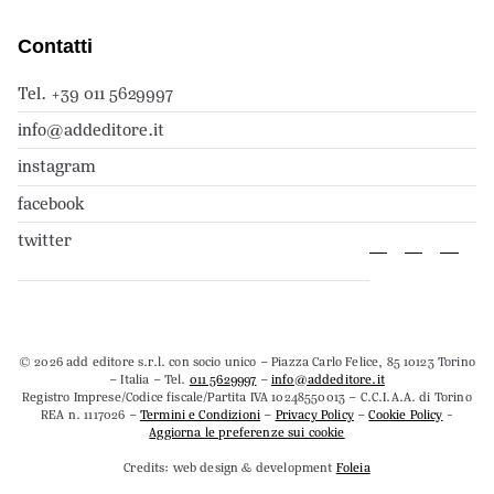
Contatti
Tel. +39 011 5629997
info@addeditore.it
instagram
facebook
twitter
© 2026 add editore s.r.l. con socio unico – Piazza Carlo Felice, 85 10123 Torino
– Italia – Tel.
011 5629997
–
info@addeditore.it
Registro Imprese/Codice fiscale/Partita IVA 10248550013 – C.C.I.A.A. di Torino
REA n. 1117026 –
Termini e Condizioni
–
Privacy Policy
–
Cookie Policy
-
Aggiorna le preferenze sui cookie
Credits: web design & development
Foleia