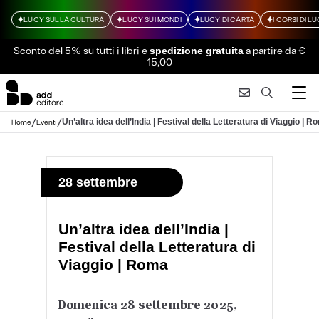
LUCY SULLA CULTURA
LUCY SUI MONDI
LUCY DI CARTA
I CORSI DI L
Sconto del 5% su tutti i libri
e
a partire da €
spedizione gratuita
15,00
/
/
Un’altra idea dell’India | Festival della Letteratura di Viaggio | 
Home
Eventi
28 settembre
Un’altra idea dell’India |
Festival della Letteratura di
Viaggio | Roma
Domenica 28 settembre 2025,