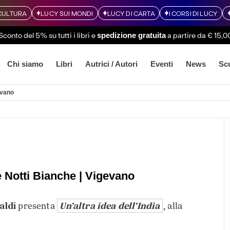
CULTURA
LUCY SUI MONDI
LUCY DI CARTA
I CORSI DI LUCY
Sconto del 5% su tutti i libri
e
a partire da € 15,0
spedizione gratuita
Chi siamo
Libri
Autrici / Autori
Eventi
News
Sc
evano
Le Notti Bianche | Vigevano
aldi
Un’altra idea dell’India
presenta
, alla