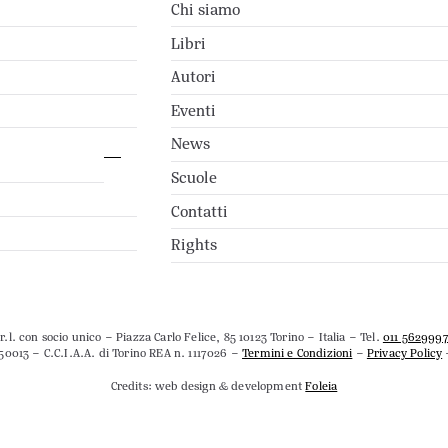
Chi siamo
Libri
Autori
Eventi
News
Scuole
Contatti
Rights
.l. con socio unico – Piazza Carlo Felice, 85 10123 Torino – Italia – Tel.
011 562999
50013 – C.C.I.A.A. di Torino REA n. 1117026 –
Termini e Condizioni
–
Privacy Policy
Credits: web design & development
Foleia