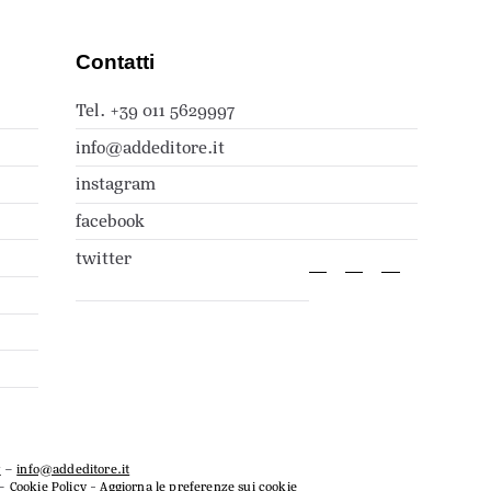
Contatti
Tel. +39 011 5629997
info@addeditore.it
instagram
facebook
twitter
7
–
info@addeditore.it
–
Cookie Policy
-
Aggiorna le preferenze sui cookie