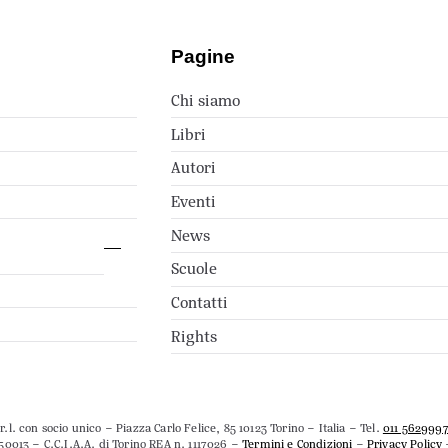
Pagine
Chi siamo
Libri
Autori
Eventi
News
Scuole
Contatti
Rights
.l. con socio unico – Piazza Carlo Felice, 85 10123 Torino – Italia – Tel.
011 562999
50013 – C.C.I.A.A. di Torino REA n. 1117026 –
Termini e Condizioni
–
Privacy Policy