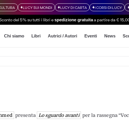
CULTURA
LUCY SUI MONDI
LUCY DI CARTA
I CORSI DI LUCY
Sconto del 5% su tutti i libri
e
a partire da € 15,0
spedizione gratuita
Chi siamo
Libri
Autrici / Autori
Eventi
News
Sc
Ahmed
presenta
Lo sguardo avanti
per la rassegna “Voc