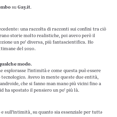
lombo
Gay.it
su
.
edente: una raccolta di racconti sui confini tra ciò
ano storie molto realistiche, poi avevo però il
zione un po’ diversa, più fantascientifica. Ho
settimane del 2020.
n qualche modo.
he esplorasse l’intimità e come questa può essere
o tecnologico. Avevo in mente queste due entità,
l’androide, che si fanno man mano più vicini fino a
vid ha spostato il pensiero un po’ più là.
o e sull’intimità, su quanto sia essenziale per tuttə