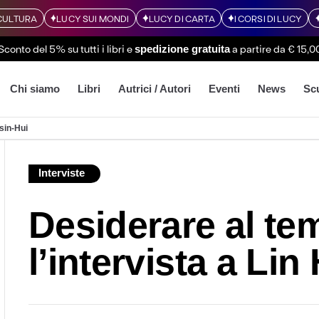
CULTURA
LUCY SUI MONDI
LUCY DI CARTA
I CORSI DI LUCY
Sconto del 5% su tutti i libri
e
a partire da € 15,0
spedizione gratuita
Chi siamo
Libri
Autrici / Autori
Eventi
News
Sc
Hsin-Hui
Interviste
Desiderare al tem
l’intervista a Lin