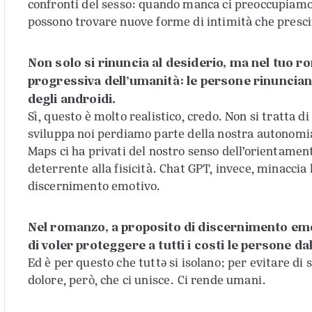
confronti del sesso: quando manca ci preoccupiamo
possono trovare nuove forme di intimità che prescin
Non solo si rinuncia al desiderio, ma nel tuo 
progressiva dell’umanità: le persone rinunciano 
degli androidi.
Sì, questo è molto realistico, credo. Non si tratta 
sviluppa noi perdiamo parte della nostra autonomia
Maps ci ha privati del nostro senso dell’orientamen
deterrente alla fisicità. Chat GPT, invece, minaccia l
discernimento emotivo.
Nel romanzo, a proposito di discernimento emoti
di voler proteggere a tutti i costi le persone da
Ed è per questo che tuttə si isolano; per evitare di sc
dolore, però, che ci unisce. Ci rende umani.