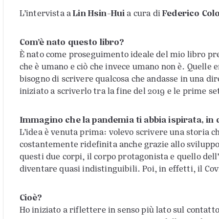
Lin Hsin-Hui
Federico Co
L’intervista a
a cura di
Com’è nato questo libro?
È nato come proseguimento ideale del mio libro prec
che è umano e ciò che invece umano non è. Quelle er
bisogno di scrivere qualcosa che andasse in una dire
iniziato a scriverlo tra la fine del 2019 e le prime 
Immagino che la pandemia ti abbia ispirata, i
L’idea è venuta prima: volevo scrivere una storia c
costantemente ridefinita anche grazie allo svilupp
questi due corpi, il corpo protagonista e quello del
diventare quasi indistinguibili. Poi, in effetti, il Co
Cioè?
Ho iniziato a riflettere in senso più lato sul contatt