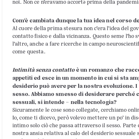
noi. Non ce n’eravamo accortə prima della pandemi
Com’è cambiata dunque la tua idea nel corso de
Al cuore della prima stesura non c’era l’idea del g
contatto fisico e dalla vicinanza. Questo seme l’ho s
l’altro, anche a fare ricerche in campo neuroscienti
come questa.
Intimità senza contatto
è un romanzo che raccon
appetiti ed esce in un momento in cui si sta am
desiderio può avere per la nostra evoluzione. 
sesso. Abbiamo smesso di desiderare perché ca
sessuali, si intende – nella tecnologia?
Sicuramente le cose sono collegate, cerchiamo onli
Io, come ti dicevo, però volevo mettere un po’ in dis
intimo solo ciò che passa attraverso il sesso. Parte
nostra ansia relativa al calo del desiderio sessuale