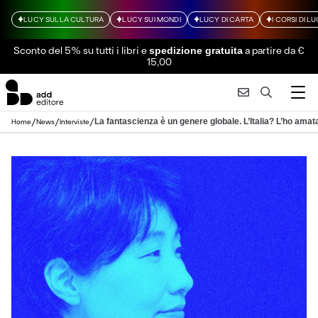
LUCY SULLA CULTURA
LUCY SUI MONDI
LUCY DI CARTA
I CORSI DI L
Sconto del 5% su tutti i libri
e
a partire da €
spedizione gratuita
15,00
/
/
/
La fantascienza è un genere globale. L’Italia? L’ho amat
Home
News
Interviste