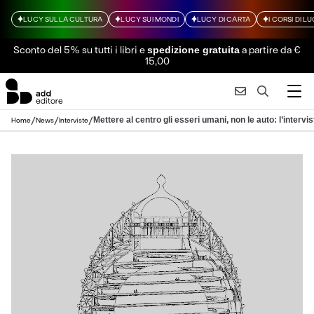
LUCY SULLA CULTURA
LUCY SUI MONDI
LUCY DI CARTA
I CORSI DI L
Sconto del 5% su tutti i libri
e
a partire da €
spedizione gratuita
15,00
/
/
/
Mettere al centro gli esseri umani, non le auto: l’interv
Home
News
Interviste