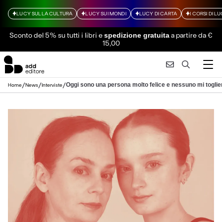
LUCY SULLA CULTURA
LUCY SUI MONDI
LUCY DI CARTA
I CORSI DI L
Sconto del 5% su tutti i libri
e
a partire da €
spedizione gratuita
15,00
/
/
/
Oggi sono una persona molto felice e nessuno mi toglierà
Home
News
Interviste