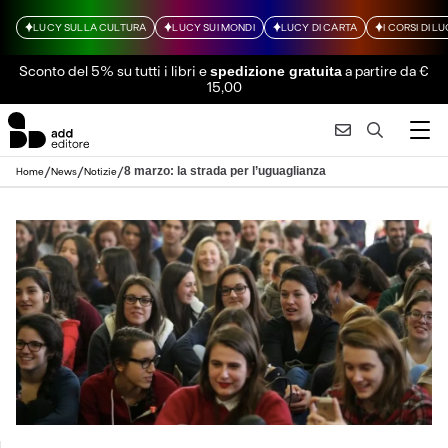
LUCY SULLA CULTURA
LUCY SUI MONDI
LUCY DI CARTA
I CORSI DI L
Sconto del 5% su tutti i libri
e
a partire da €
spedizione gratuita
15,00
/
/
/
8 marzo: la strada per l’uguaglianza
Home
News
Notizie