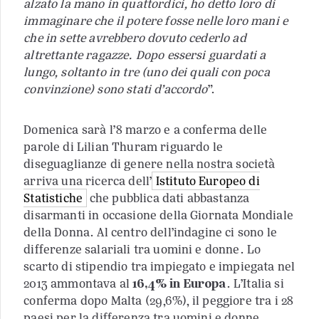
alzato la mano in quattordici, ho detto loro di
immaginare che il potere fosse nelle loro mani e
che in sette avrebbero dovuto cederlo ad
altrettante ragazze. Dopo essersi guardati a
lungo, soltanto in tre (uno dei quali con poca
convinzione) sono stati d’accordo
”.
Domenica sarà l’8 marzo e a conferma delle
parole di Lilian Thuram riguardo le
diseguaglianze di genere nella nostra società
arriva una ricerca dell’
Istituto Europeo di
Statistiche
che pubblica dati abbastanza
disarmanti in occasione della Giornata Mondiale
della Donna. Al centro dell’indagine ci sono le
differenze salariali tra uomini e donne. Lo
scarto di stipendio tra impiegato e impiegata nel
2013 ammontava al
16,4% in Europa
. L’Italia si
conferma dopo Malta (29,6%), il peggiore tra i 28
paesi per la differenza tra uomini e donne