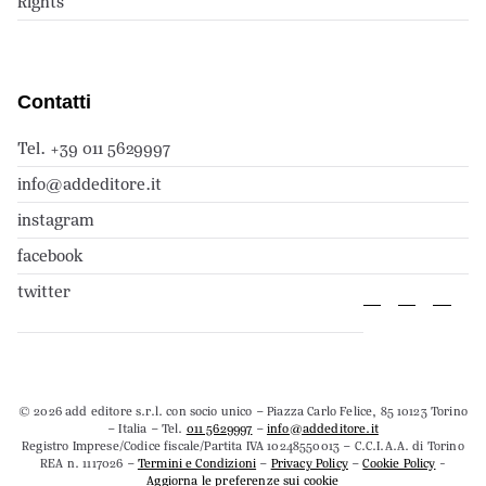
Rights
Contatti
Tel. +39 011 5629997
info@addeditore.it
instagram
facebook
twitter
© 2026 add editore s.r.l. con socio unico – Piazza Carlo Felice, 85 10123 Torino
– Italia – Tel.
011 5629997
–
info@addeditore.it
Registro Imprese/Codice fiscale/Partita IVA 10248550013 – C.C.I.A.A. di Torino
REA n. 1117026 –
Termini e Condizioni
–
Privacy Policy
–
Cookie Policy
-
Aggiorna le preferenze sui cookie