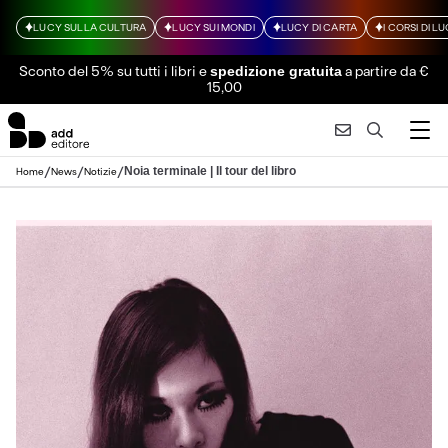
LUCY SULLA CULTURA
LUCY SUI MONDI
LUCY DI CARTA
I CORSI DI L
Sconto del 5% su tutti i libri
e
a partire da €
spedizione gratuita
15,00
/
/
/
Noia terminale | Il tour del libro
Home
News
Notizie