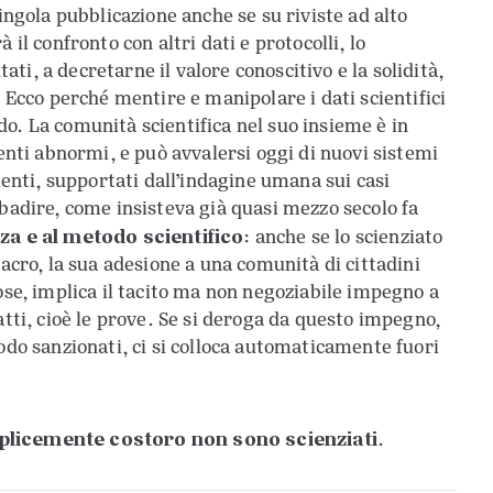
singola pubblicazione anche se su riviste ad alto
il confronto con altri dati e protocolli, lo
tati, a decretarne il valore conoscitivo e la solidità,
. Ecco perché mentire e manipolare i dati scientifici
o. La comunità scientifica nel suo insieme è in
ti abnormi, e può avvalersi oggi di nuovi sistemi
ienti, supportati dall’indagine umana sui casi
ibadire, come insisteva già quasi mezzo secolo fa
nza e al metodo scientifico
: anche se lo scienziato
sacro, la sua adesione a una comunità di cittadini
ose, implica il tacito ma non negoziabile impegno a
atti, cioè le prove. Se si deroga da questo impegno,
odo sanzionati, ci si colloca automaticamente fuori
licemente costoro non sono scienziati
.