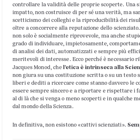
controllare la validità delle proprie scoperte. Una 
impatto, non costruisce di per sé una verità, ma sarà 
scetticismo dei colleghi e la riproducibilità dei risul
oltre a concorrere alla reputazione dello scienziato
non solo è socialmente riprovevole, ma anche stupid
grado di individuare, impietosamente, comportamen
di analisi dei dati, automatizzati e sempre più effic
meritevoli di interesse. Ecco perché è necessario r
l’etica è intrinseca alla Scie
Jacques Monod, che
non giura su una costituzione scritta o su un testo 
liberi e dediti a ricercare come stanno davvero le c
essere sempre sincero e a riportare e rispettare i f
al di là che si venga o meno scoperti e in qualche m
dal mondo della Scienza.
Semp
In definitiva, non esistono «cattivi scienziati».