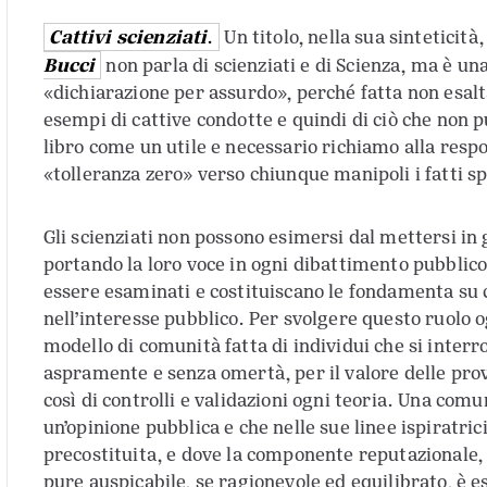
Cattivi scienziati
.
Un titolo, nella sua sinteticità
Bucci
non parla di scienziati e di Scienza, ma è u
«dichiarazione per assurdo», perché fatta non esalt
esempi di cattive condotte e quindi di ciò che non
libro come un utile e necessario richiamo alla respon
«tolleranza zero» verso chiunque manipoli i fatti s
Gli scienziati non possono esimersi dal mettersi in 
portando la loro voce in ogni dibattimento pubblico 
essere esaminati e costituiscano le fondamenta su cu
nell’interesse pubblico. Per svolgere questo ruolo o
modello di comunità fatta di individui che si inte
aspramente e senza omertà, per il valore delle pro
così di controlli e validazioni ogni teoria. Una comu
un’opinione pubblica e che nelle sue linee ispiratri
precostituita, e dove la componente reputazionale,
pure auspicabile, se ragionevole ed equilibrato, è es