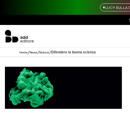
LUCY SULLA 
/
/
/
Difendere la buona scienza
Home
News
Notizie