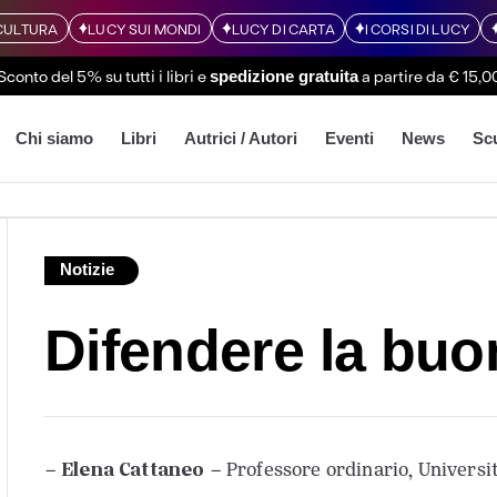
CULTURA
LUCY SUI MONDI
LUCY DI CARTA
I CORSI DI LUCY
Sconto del 5% su tutti i libri
e
a partire da € 15,0
spedizione gratuita
Chi siamo
Libri
Autrici / Autori
Eventi
News
Sc
Notizie
Difendere la buo
Elena Cattaneo
–
– Professore ordinario, Universit