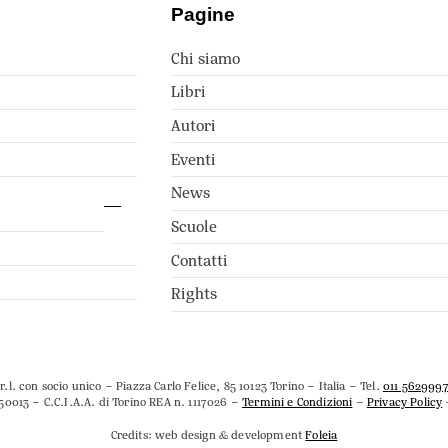
Pagine
Chi siamo
Libri
Autori
Eventi
News
Scuole
Contatti
Rights
.l. con socio unico – Piazza Carlo Felice, 85 10123 Torino – Italia – Tel.
011 562999
50013 – C.C.I.A.A. di Torino REA n. 1117026 –
Termini e Condizioni
–
Privacy Policy
Credits: web design & development
Foleia