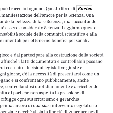
Enrico
, può trarre in inganno. Questo libro di
na manifestazione dell’amore per la Scienza. Una
ando la bellezza di fare Scienza, ma raccontando
 può essere considerato Scienza. Leggiamo questo
sabilità sociale della comunità scientifica e alla
perimentali per ottenerne benefici personali.
gioco e dal partecipare alla costruzione della società
affinché i fatti documentati e controllabili possano
i costruire decisioni legislative giuste e
gni giorno, c’è la necessità di presentarsi come un
rrogano e si confrontano pubblicamente, anche
ve, controllandosi quotidianamente e arricchendo
nità di pari che non aspetta la pressione di
ci rifugge ogni autoritarismo e gerarchia
 prima ancora di qualsiasi intervento regolatorio
senziale perché vi sia la libertà di guardare negli