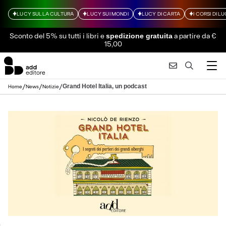
LUCY SULLA CULTURA
LUCY SUI MONDI
LUCY DI CARTA
I CORSI DI L
Sconto del 5% su tutti i libri
e
a partire da €
spedizione gratuita
15,00
/
/
/
Grand Hotel Italia, un podcast
Home
News
Notizie