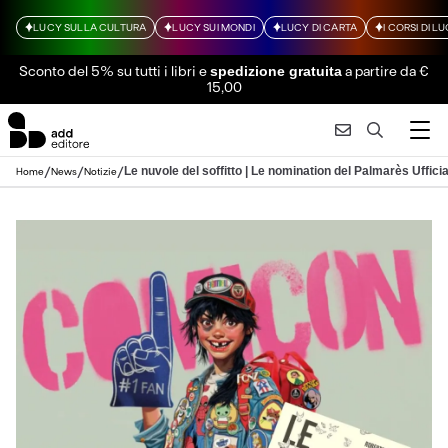
LUCY SULLA CULTURA
LUCY SUI MONDI
LUCY DI CARTA
I CORSI DI L
Sconto del 5% su tutti i libri
e
a partire da €
spedizione gratuita
15,00
/
/
/
Le nuvole del soffitto | Le nomination del Palmarès Uffi
Home
News
Notizie