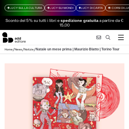
LUCY SULLA CULTURA
LUCY SUI MONDI
LUCY DI CARTA
I CORSI DI L
Sconto del 5% su tutti i libri
e
a partire da €
spedizione gratuita
15,00
/
/
/
Natale un mese prima | Maurizio Blatto | Torino Tour
Home
News
Notizie