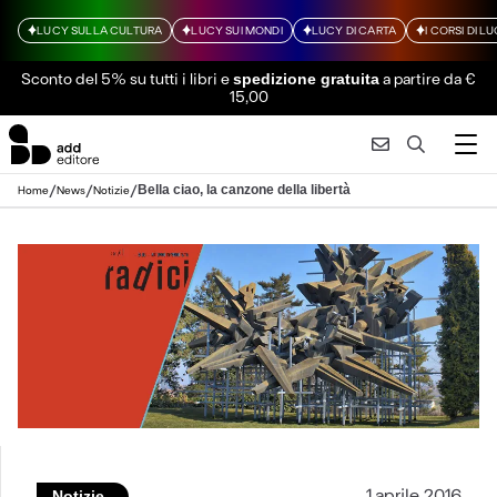
LUCY SULLA CULTURA
LUCY SUI MONDI
LUCY DI CARTA
I CORSI DI L
Sconto del 5% su tutti i libri
e
a partire da €
spedizione gratuita
15,00
/
/
/
Bella ciao, la canzone della libertà
Home
News
Notizie
1 aprile 2016
Notizie