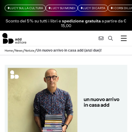
LUCY SULLA CULTURA
LUCY SUI MONDI
LUCY DI CARTA
I CORSI DI L
Sconto del 5% su tutti i libri
e
a partire da €
spedizione gratuita
15,00
/
/
/
Un nuovo arrivo in casa add (anzi due)!
Home
News
Notizie