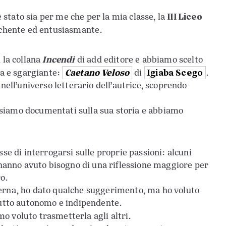
III Liceo
 stato sia per me che per la mia classe, la
cchente ed entusiasmante.
Incendi
 la collana
di add editore e abbiamo scelto
Caetano Veloso
Igiaba Scego
ma e sgargiante:
di
.
 nell’universo letterario dell’autrice, scoprendo
ci siamo documentati sulla sua storia e abbiamo
sse di interrogarsi sulle proprie passioni: alcuni
i hanno avuto bisogno di una riflessione maggiore per
ro.
terna, ho dato qualche suggerimento, ma ho voluto
 tutto autonomo e indipendente.
mo voluto trasmetterla agli altri.