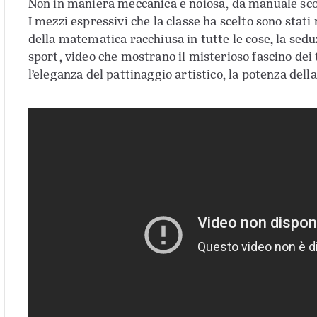
Non in maniera meccanica e noiosa, da manuale sco
I mezzi espressivi che la classe ha scelto sono stati
della matematica racchiusa in tutte le cose, la sedu
sport, video che mostrano il misterioso fascino dei 
l’eleganza del pattinaggio artistico, la potenza dell