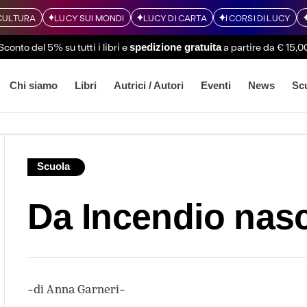
CULTURA
LUCY SUI MONDI
LUCY DI CARTA
I CORSI DI LUCY
Sconto del 5% su tutti i libri
e
a partire da € 15,0
spedizione gratuita
Chi siamo
Libri
Autrici / Autori
Eventi
News
Sc
Scuola
Da Incendio nas
-di Anna Garneri-