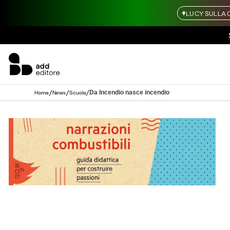
LUCY SULLA 
/
/
/
Da Incendio nasce incendio
Home
News
Scuola