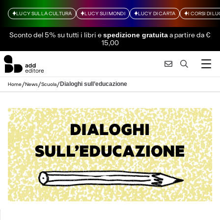
LUCY SULLA CULTURA
LUCY SUI MONDI
LUCY DI CARTA
I CORSI DI L
Sconto del 5% su tutti i libri
e
a partire da €
spedizione gratuita
15,00
/
/
/
Dialoghi sull’educazione
Home
News
Scuola