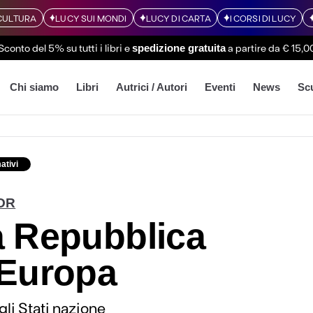
CULTURA
LUCY SUI MONDI
LUCY DI CARTA
I CORSI DI LUCY
Sconto del 5% su tutti i libri
e
a partire da € 15,0
spedizione gratuita
Chi siamo
Libri
Autrici / Autori
Eventi
News
Sc
ativi
OR
 Repubblica
’Europa
gli Stati nazione