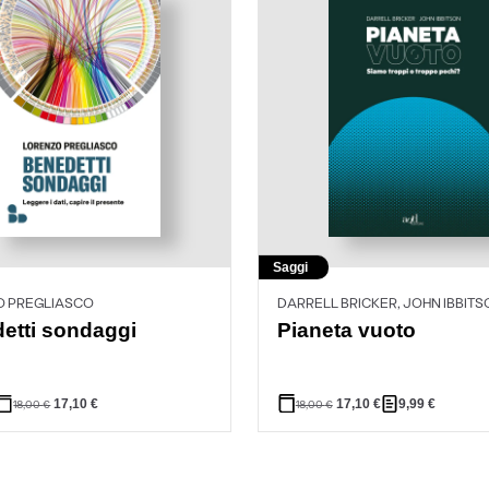
Saggi
 PREGLIASCO
DARRELL BRICKER, JOHN IBBIT
etti sondaggi
Pianeta vuoto
17,10
€
17,10
€
9,99
€
18,00
€
18,00
€