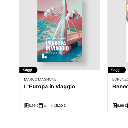
Saggi
Saggi
MARCO MAGNONE
LORENZO
L'Europa in viaggio
Bened
8,99
€
15,20
€
9,99
€
16,00
€