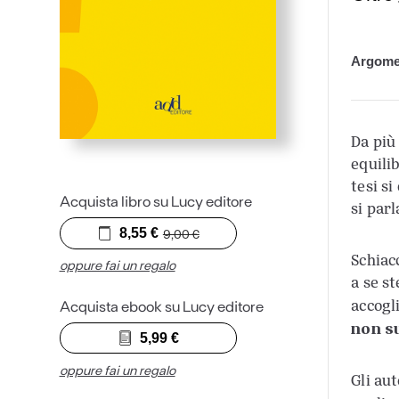
Argome
Da più 
equili
tesi si
Acquista libro su Lucy editore
si par
8,55
€
9,00
€
Schiac
oppure fai un regalo
a se st
accogl
Acquista ebook su Lucy editore
non s
5,99
€
oppure fai un regalo
Gli au