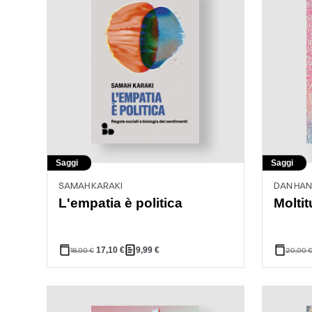
Saggi
Saggi
SAMAH KARAKI
DAN HA
L'empatia è politica
Moltit
17,10
€
9,99
€
18,00
€
20,00