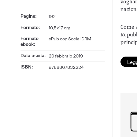
voglia
nazion
192
Pagine:
Come sa
10,5x17 cm
Formato:
Repubbl
ePub con Social DRM
Formato
princi
ebook:
20 febbraio 2019
Data uscita:
Legg
9788867832224
ISBN: