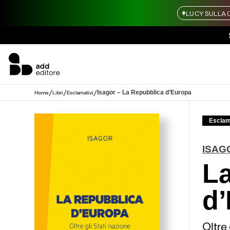
LUCY SULLA 
/
/
/
Isagor – La Repubblica d’Europa
Home
Libri
Esclamativi
Esclam
ISAG
La
d
Oltre 