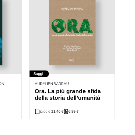
Saggi
SON
AURÉLIEN BARRAU
Ora. La più grande sfida
della storia dell’umanità
11,40
€
6,99
€
12,00
€