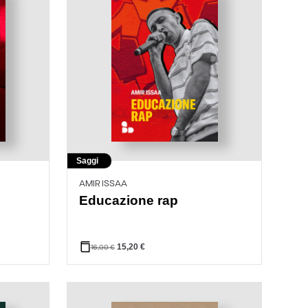
Saggi
AMIR ISSAA
Educazione rap
15,20
€
16,00
€