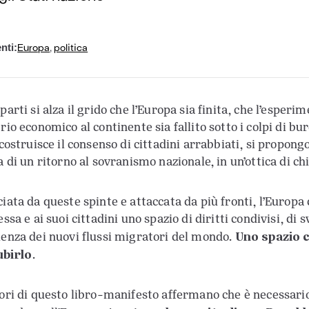
Europa
,
politica
nti:
parti si alza il grido che l’Europa sia finita, che l’esper
brio economico al continente sia fallito sotto i colpi di 
 costruisce il consenso di cittadini arrabbiati, si propon
la di un ritorno al sovranismo nazionale, in un’ottica di 
ciata da queste spinte e attaccata da più fronti, l’Europ
essa e ai suoi cittadini uno spazio di diritti condivisi, di 
Uno spazio 
ienza dei nuovi flussi migratori del mondo.
ubirlo
.
tori di questo libro-manifesto affermano che è necessari