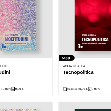
Saggi
NCOX
ASMA MHALLA
udini
Tecnopolitica
19,00
€
9,99
€
20,90
€
9,99
€
€
22,00
€