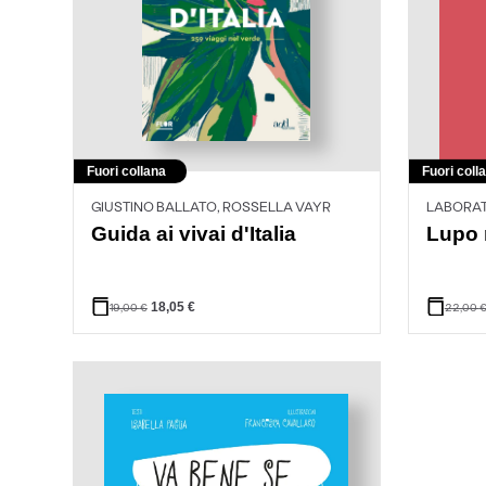
Fuori collana
Fuori coll
GIUSTINO BALLATO, ROSSELLA VAYR
LABORA
Guida ai vivai d'Italia
Lupo 
18,05
€
19,00
€
22,00