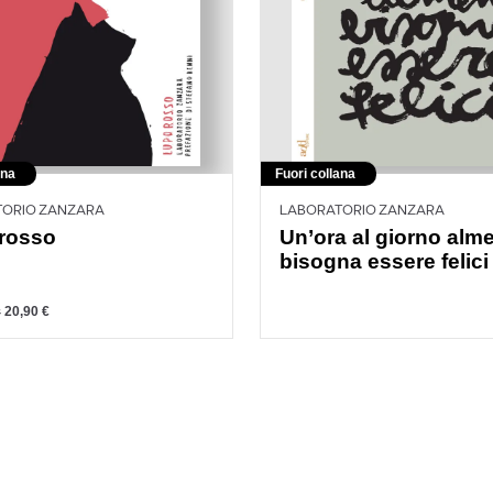
ana
Fuori collana
TORIO ZANZARA
LABORATORIO ZANZARA
rosso
Un’ora al giorno alm
bisogna essere felici
20,90
€
€