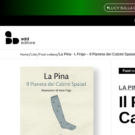
LUCY SULLA 
/
/
/
La Pina ∙ I. Frigo – Il Pianeta dei Calzini Spaiat
Home
Libri
Fuori collana
Fuori c
LA P
Il
Ca