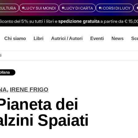
CULTURA
LUCY SUI MONDI
LUCY DI CARTA
I CORSI DI LUCY
Sconto del 5% su tutti i libri
e
a partire da € 15,0
spedizione gratuita
Chi siamo
Libri
Autrici / Autori
Eventi
News
Sc
i
ollana
INA
,
IRENE FRIGO
 Pianeta dei
lzini Spaiati