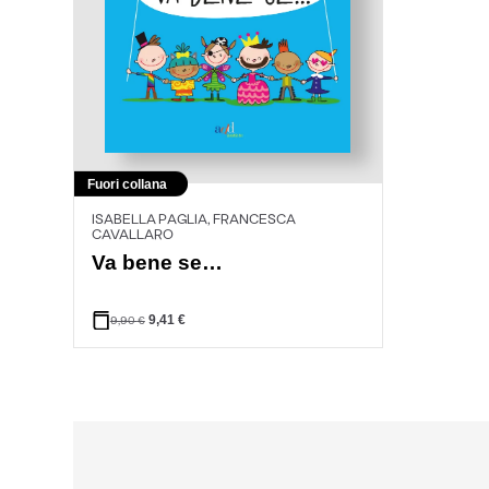
Fuori collana
ISABELLA PAGLIA, FRANCESCA
CAVALLARO
Va bene se…
9,41
€
9,90
€