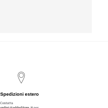
Spedizioni estero
Contatta
ordini@addeditore.it
per