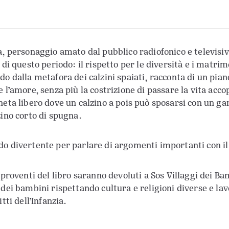
a, personaggio amato dal pubblico radiofonico e televisiv
i di questo periodo: il rispetto per le diversità e i matri
o dalla metafora dei calzini spaiati, racconta di un pianet
 l’amore, senza più la costrizione di passare la vita accop
neta libero dove un calzino a pois può sposarsi con un ga
zino corto di spugna.
o divertente per parlare di argomenti importanti con il s
i proventi del libro saranno devoluti a Sos Villaggi dei B
 dei bambini rispettando cultura e religioni diverse e la
itti dell’Infanzia.