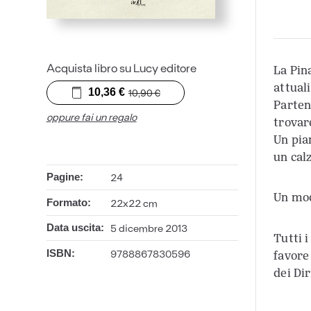
Acquista libro su Lucy editore
La Pin
attual
10,36
€
10,90
€
Partend
oppure fai un regalo
trovare
Un pia
un cal
24
Pagine:
Un mod
22x22 cm
Formato:
5 dicembre 2013
Data uscita:
Tutti 
favore
9788867830596
ISBN:
dei Dir