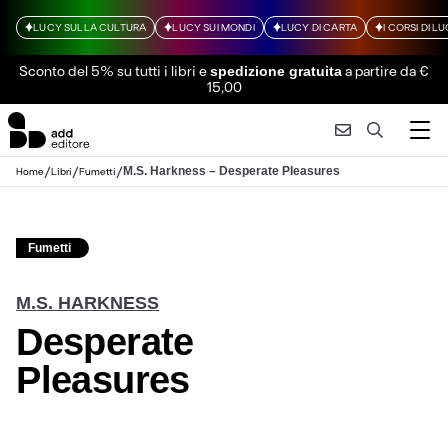
LUCY SULLA CULTURA
LUCY SUI MONDI
LUCY DI CARTA
I CORSI DI L
Sconto del 5% su tutti i libri
e
a partire da €
spedizione gratuita
15,00
/
/
/
M.S. Harkness – Desperate Pleasures
Home
Libri
Fumetti
Fumetti
M.S. HARKNESS
Desperate
Pleasures