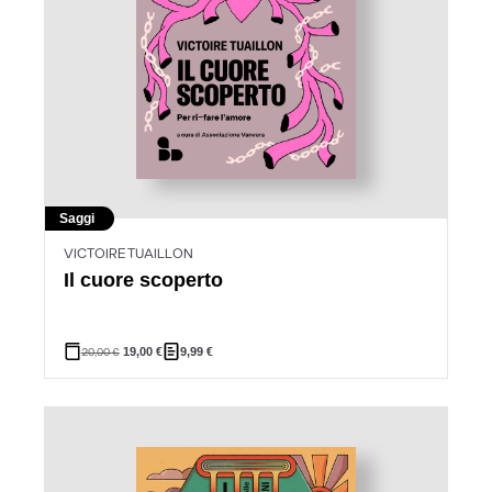
Saggi
VICTOIRE TUAILLON
Il cuore scoperto
20,00
€
19,00
€
9,99
€