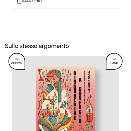
14,00
€
13,30
€
Sullo stesso argomento
IN
IN
ARRIVO
TOUR