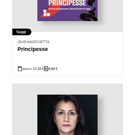
Saggi
GIUSI MARCHETTA
Principesse
18,00
€
17,10
€
9,99
€