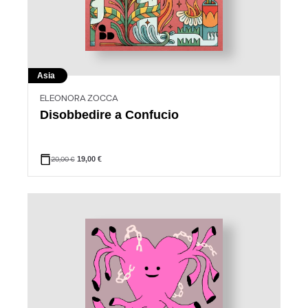
Asia
ELEONORA ZOCCA
Disobbedire a Confucio
20,00
€
19,00
€