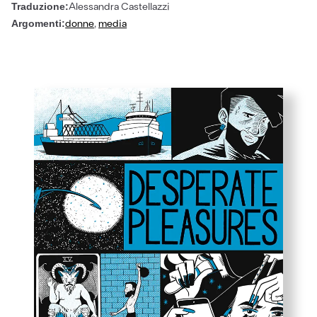
Alessandra Castellazzi
Traduzione:
donne
,
media
Argomenti: