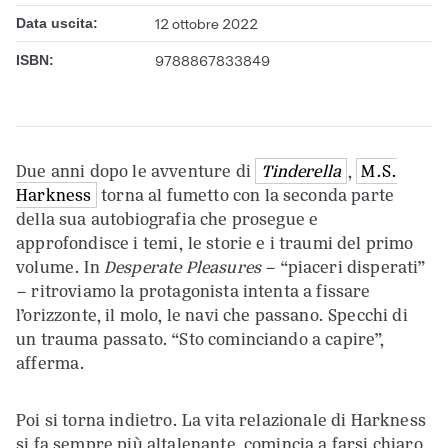
Data uscita:
12 ottobre 2022
ISBN:
9788867833849
Due anni dopo le avventure di
Tinderella
,
M.S.
Harkness
torna al fumetto con la seconda parte
della sua autobiografia che prosegue e
approfondisce i temi, le storie e i traumi del primo
volume. In
Desperate Pleasures
– “piaceri disperati”
– ritroviamo la protagonista intenta a fissare
l’orizzonte, il molo, le navi che passano. Specchi di
un trauma passato. “Sto cominciando a capire”,
afferma.
Poi si torna indietro. La vita relazionale di Harkness
si fa sempre più altalenante, comincia a farsi chiaro