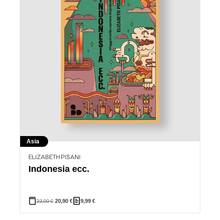
Asia
ELIZABETH PISANI
Indonesia ecc.
22,00
€
20,90
€
9,99
€