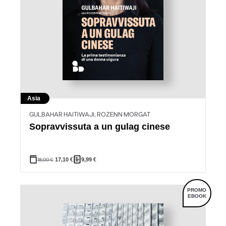
Asia
GULBAHAR HAITIWAJI, ROZENN MORGAT
Sopravvissuta a un gulag cinese
18,00
€
17,10
€
9,99
€
PROMO
EBOOK