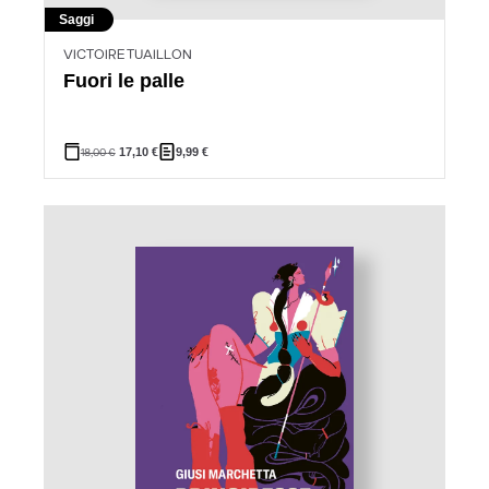
Saggi
VICTOIRE TUAILLON
Fuori le palle
18,00
€
17,10
€
9,99
€