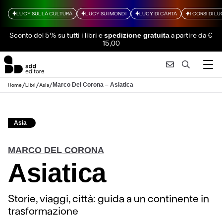
LUCY SULLA CULTURA
LUCY SUI MONDI
LUCY DI CARTA
I CORSI DI L
Sconto del 5% su tutti i libri
e
a partire da €
spedizione gratuita
15,00
/
/
/
Marco Del Corona – Asiatica
Home
Libri
Asia
Asia
MARCO DEL CORONA
Asiatica
Storie, viaggi, città: guida a un continente in
trasformazione