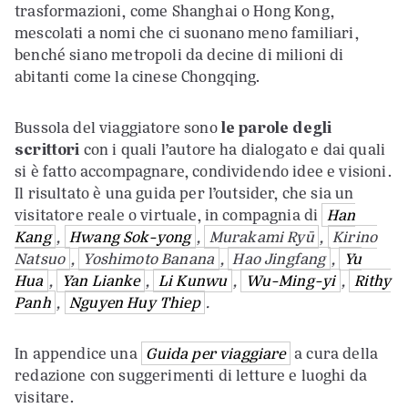
trasformazioni, come Shanghai o Hong Kong,
mescolati a nomi che ci suonano meno familiari,
benché siano metropoli da decine di milioni di
abitanti come la cinese Chongqing.
Bussola del viaggiatore sono
le parole degli
scrittori
con i quali l’autore ha dialogato e dai quali
si è fatto accompagnare, condividendo idee e visioni.
Il risultato è una guida per l’outsider, che sia un
visitatore reale o virtuale, in compagnia di
Han
Kang
,
Hwang Sok-yong
,
Murakami Ryū
,
Kirino
Natsuo
,
Yoshimoto Banana
,
Hao Jingfang
,
Yu
Hua
,
Yan Lianke
,
Li Kunwu
,
Wu-Ming-yi
,
Rithy
Panh
,
Nguyen Huy Thiep
.
In appendice una
Guida per viaggiare
a cura della
redazione con suggerimenti di letture e luoghi da
visitare.