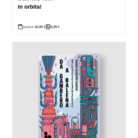
In orbita!
22,00
€
20,90
€
9,99
€