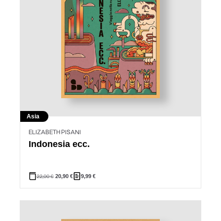
Asia
ELIZABETH PISANI
Indonesia ecc.
22,00
€
20,90
€
9,99
€