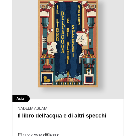
Asia
NADEEM ASLAM
Il libro dell'acqua e di altri specchi
22,00
€
20,90
€
9,99
€