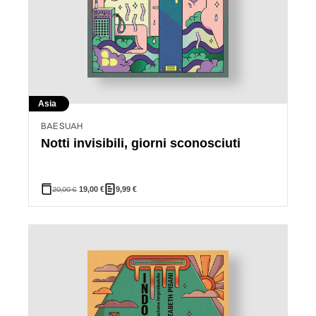
Asia
BAE SUAH
Notti invisibili, giorni sconosciuti
20,00
€
19,00
€
9,99
€