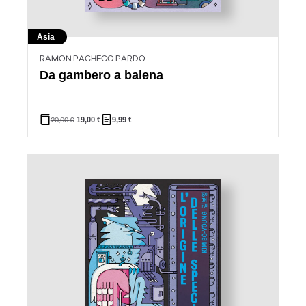
Asia
RAMON PACHECO PARDO
Da gambero a balena
20,00
€
19,00
€
9,99
€