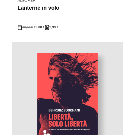
ALEC ASH
Lanterne in volo
20,00
€
19,00
€
9,99
€