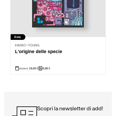
Asia
KIM BO-YOUNG
L'origine delle specie
20,00
€
19,00
€
9,99
€
Scopri la newsletter di add!