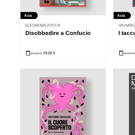
Asia
Asia
ELEONORA ZOCCA
QIU MIA
Disobbedire a Confucio
I tacc
19,00
€
20,00
€
20,00