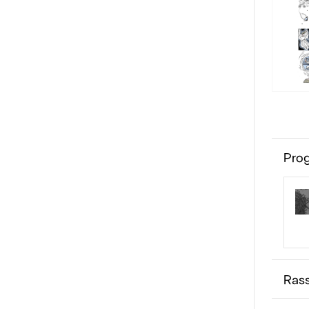
Prog
Ras