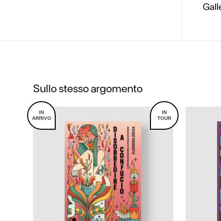
Gall
Sullo stesso argomento
IN
IN
ARRIVO
TOUR