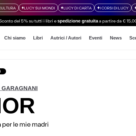
CULTURA
LUCY SUI MONDI
LUCY DI CARTA
I CORSI DI LUCY
Sconto del 5% su tutti i libri
e
a partire da € 15,0
spedizione gratuita
Chi siamo
Libri
Autrici / Autori
Eventi
News
Sc
i
 GARAGNANI
MOR
a per le mie madri