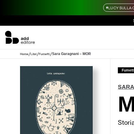
LUCY SULLA 
/
/
/
Sara Garagnani – MOR
Home
Libri
Fumetti
Fumett
SARA
Stori