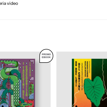
eria video
PROMO
EBOOK