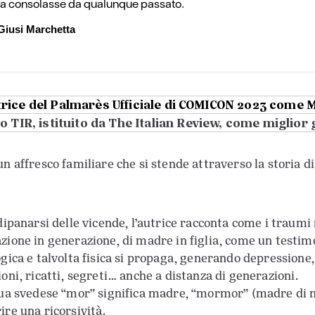
la consolasse da qualunque passato.
Giusi Marchetta
trice del Palmarès Ufficiale di COMICON 2023 come M
 TIR, istituito da The Italian Review, come miglior 
un affresco familiare che si stende attraverso la storia d
 dipanarsi delle vicende, l’autrice racconta come i traumi
zione in generazione, di madre in figlia, come un testi
ogica e talvolta fisica si propaga, generando depression
ioni, ricatti, segreti… anche a distanza di generazioni.
gua svedese “mor” significa madre, “mormor” (madre di ma
ire una ricorsività.