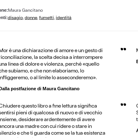
Maura Gancitano
one:
disagio
,
donne
,
fumetti
,
identità
nti:
Mor è una dichiarazione di amore e un gesto di
riconciliazione, la scelta decisa a interrompere
una linea di dolore e violenza, perché «quello
che subiamo, e che non elaboriamo, lo
infliggeremo, o al limite lo asseconderemo».
Dalla postfazione di Maura Gancitano
Chiudere questo libro a fine lettura significa
sentirsi pieni di qualcosa di nuovo e di vecchio
insieme, desiderare ardentemente di avere
ancora una madre con cui ridere o stare in
silenzio e che ti guarda come se la tua esistenza