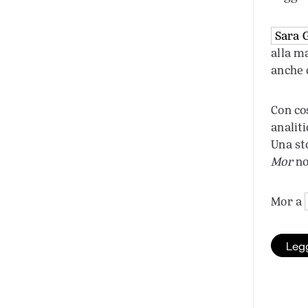
Sara 
alla m
anche 
Con co
analiti
Una st
Mor
no
Mor a
Legg