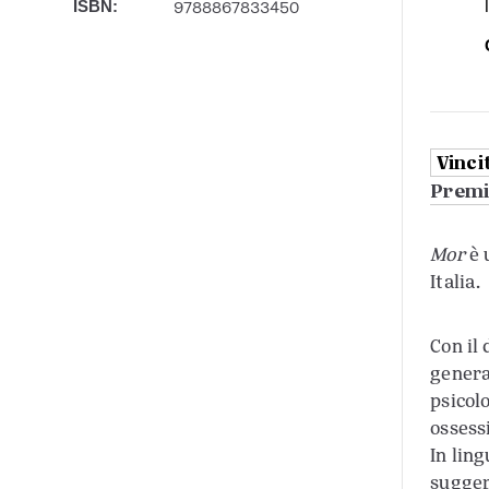
9788867833450
ISBN:
Vinci
Premio
Mor
è 
Italia.
Con il
genera
psicol
ossess
In lin
sugger