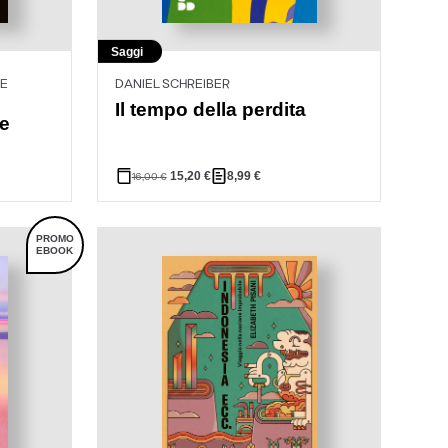
Saggi
LE
DANIEL SCHREIBER
Il tempo della perdita
ne
15,20
€
8,99
€
16,00
€
PROMO
EBOOK