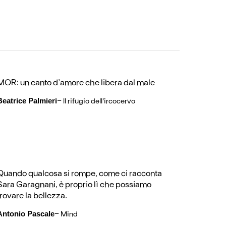
MOR: un canto d’amore che libera dal male
-
Il rifugio dell'ircocervo
Beatrice Palmieri
Quando qualcosa si rompe, come ci racconta
Sara Garagnani, è proprio lì che possiamo
trovare la bellezza.
-
Mind
Antonio Pascale