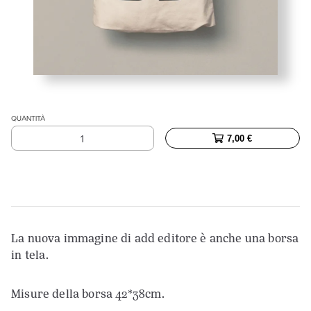
QUANTITÀ
Tote
7,00
€
bag
|
add
editore
quantità
La nuova immagine di add editore è anche una borsa
in tela.
Misure della borsa 42*38cm.