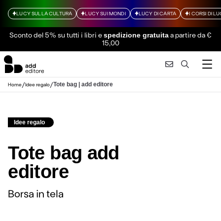
LUCY SULLA CULTURA
LUCY SUI MONDI
LUCY DI CARTA
I CORSI DI L
Sconto del 5% su tutti i libri
e
a partire da €
spedizione gratuita
15,00
/
/
Tote bag | add editore
Home
Idee regalo
Idee regalo
Tote bag add
editore
Borsa in tela