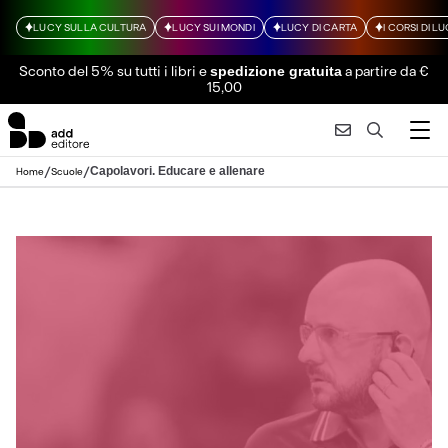
LUCY SULLA CULTURA
LUCY SUI MONDI
LUCY DI CARTA
I CORSI DI L
Sconto del 5% su tutti i libri
e
a partire da €
spedizione gratuita
15,00
/
/
Capolavori. Educare e allenare
Home
Scuole