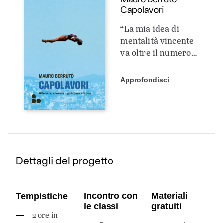
Capolavori
“La mia idea di
mentalità vincente
va oltre il numero
di coppe, trofei e
medaglie che si
Approfondisci
hanno in bacheca,
ma passa
attraverso quello
che lo straordinario
pittore William
Turner ci ha
Dettagli del progetto
insegnato e suona
più o meno così:
siate felici se i
vostri avversari
Incontro con
Materiali
Tempistiche
le classi
gratuiti
sono difficili da
2 ore in
battere.” Quando si