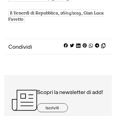
di Michelangelo e
uno di Maradona.
Il Venerdì di Repubblica, 26/04/2019, Gian Luca
Calciatori, artisti e
Favetto
poeti fanno parte
della stessa
squadra ossia di
uno spazio in cui
ogni individuo può
Condividi
esprimere il…
Scopri la newsletter di add!
Iscriviti