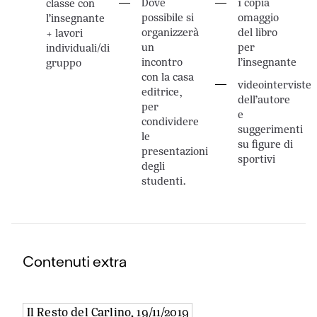
Dove
1 copia
classe con
usa la
possibile si
omaggio
l’insegnante
parola capolavori,
organizzerà
del libro
+ lavori
il primo pensiero
un
per
individuali/di
incontro
l’insegnante
gruppo
va al mondo
con la casa
dell’arte: pittura,
videointerviste
editrice,
scultura,
dell’autore
per
architettura, ma
e
condividere
suggerimenti
anche cinema,
le
su figure di
teatro, musica,
presentazioni
sportivi
scrittura.
degli
studenti.
Difficilmente si
pensa allo sport.
Non è così per
Mauro Berruto, una
vita dedicata ad
Contenuti extra
allenare, per lui
non c’è differenza
tra un capolavoro
Il Resto del Carlino, 19/11/2019