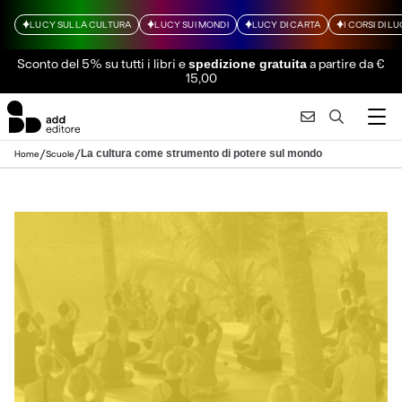
LUCY SULLA CULTURA
LUCY SUI MONDI
LUCY DI CARTA
I CORSI DI L
Sconto del 5% su tutti i libri
e
a partire da €
spedizione gratuita
15,00
/
/
La cultura come strumento di potere sul mondo
Home
Scuole