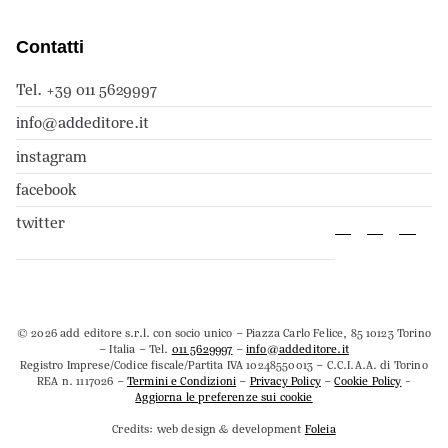
Contatti
Tel. +39 011 5629997
info@addeditore.it
instagram
facebook
twitter
© 2026 add editore s.r.l. con socio unico – Piazza Carlo Felice, 85 10123 Torino
– Italia – Tel.
011 5629997
–
info@addeditore.it
Registro Imprese/Codice fiscale/Partita IVA 10248550013 – C.C.I.A.A. di Torino
REA n. 1117026 –
Termini e Condizioni
–
Privacy Policy
–
Cookie Policy
-
Aggiorna le preferenze sui cookie
Credits: web design & development
Foleia