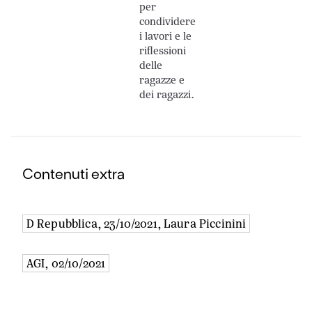
strumento
per
attraverso cui gli
condividere
i lavori e le
Stati, i governi e le
riflessioni
imprese private
delle
esercitano o
ragazze e
rafforzano la
dei ragazzi.
propria influenza
nel mondo.
Scopriamo che
nell’Ungheria
sovranista gli
Contenuti extra
stanziamenti per
la cultura crescono;
che la politica
D Repubblica, 23/10/2021, Laura Piccinini
dello yoga, legata a
un immaginario
AGI, 02/10/2021
occidentale di
un’India culla della
spiritualità, forse