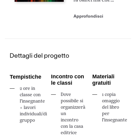
accompagna la
firma di progetti
Approfondisci
politici ed
economici, è lì
dall’inizio, dalla
genesi delle
strategie
Dettagli del progetto
internazionali.”
L’Atlante delle
cultura, del
Incontro con
Materiali
Tempistiche
giornalista Antoine
le classi
gratuiti
Pecqueur, ci
2 ore in
accompagna
Dove
1 copia
classe con
possibile si
omaggio
l’insegnante
continente per
organizzerà
del libro
+ lavori
continente a
un
per
individuali/di
scoprire come la
incontro
l’insegnante
gruppo
cultura sia
con la casa
diventata uno
editrice