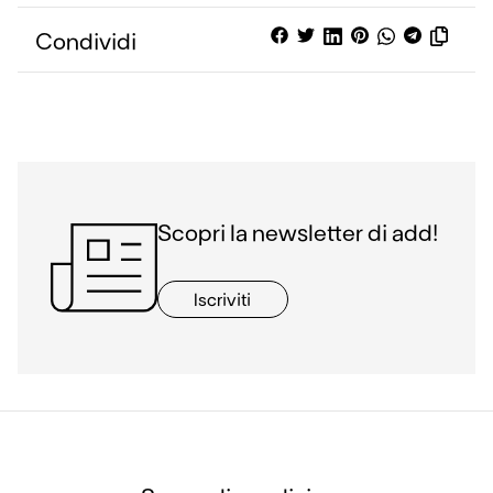
cela alcuni aspetti
Condividi
dello Stato non
propriamente
pacifici; che il K-
pop porta il 7% del
turismo della
Corea. Obiettivi
Aiutare gli studenti
a ricercare
Scopri la newsletter di add!
informazioni sulle
politiche culturali
Iscriviti
dei diversi Stati;
riflettere sul ruolo
della cultura in
diversi…