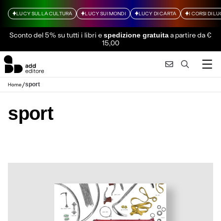
LUCY SULLA CULTURA
LUCY SUI MONDI
LUCY DI CARTA
I CORSI DI L
Sconto del 5% su tutti i libri
e
a partire da €
spedizione gratuita
15,00
/
sport
Home
sport