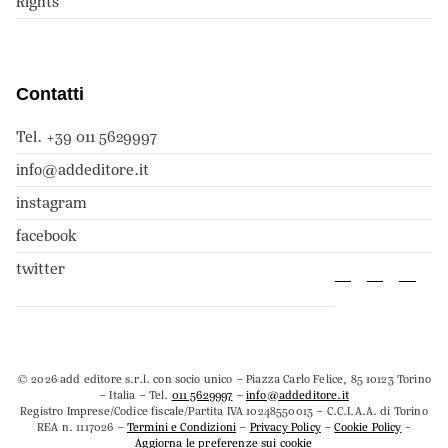
Rights
Contatti
Tel. +39 011 5629997
info@addeditore.it
instagram
facebook
twitter
© 2026 add editore s.r.l. con socio unico – Piazza Carlo Felice, 85 10123 Torino
– Italia – Tel.
011 5629997
–
info@addeditore.it
Registro Imprese/Codice fiscale/Partita IVA 10248550013 – C.C.I.A.A. di Torino
REA n. 1117026 –
Termini e Condizioni
–
Privacy Policy
–
Cookie Policy
-
Aggiorna le preferenze sui cookie