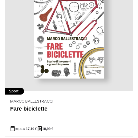
Sport
MARCO BALLESTRACCI
Fare biciclette
18,00
€
17,10
€
10,99
€