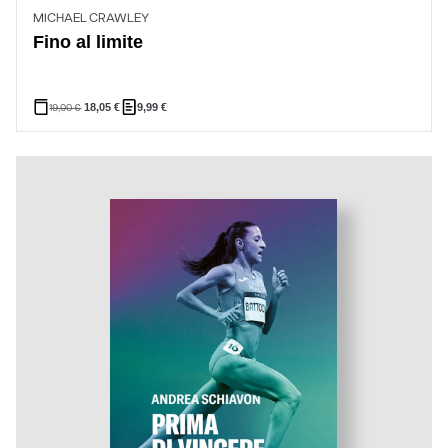
MICHAEL CRAWLEY
Fino al limite
19,00
€
18,05
€
9,99
€