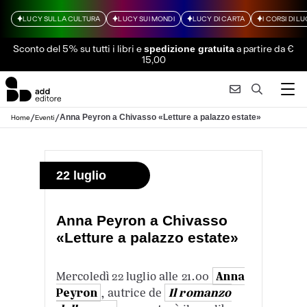
LUCY SULLA CULTURA
LUCY SUI MONDI
LUCY DI CARTA
I CORSI DI L
Sconto del 5% su tutti i libri
e
a partire da €
spedizione gratuita
15,00
/
/
Anna Peyron a Chivasso «Letture a palazzo estate»
Home
Eventi
22 luglio
Anna Peyron a Chivasso
«Letture a palazzo estate»
Mercoledì 22 luglio alle 21.00
Anna
Peyron
, autrice de
Il romanzo