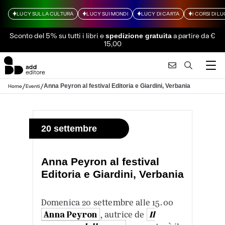
LUCY SULLA CULTURA
LUCY SUI MONDI
LUCY DI CARTA
I CORSI DI L
Sconto del 5% su tutti i libri
e
a partire da €
spedizione gratuita
15,00
/
/
Anna Peyron al festival Editoria e Giardini, Verbania
Home
Eventi
20 settembre
Anna Peyron al festival
Editoria e Giardini, Verbania
Domenica 20 settembre alle 15.00
Anna Peyron
, autrice de
Il