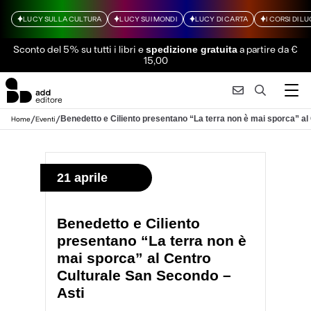
LUCY SULLA CULTURA
LUCY SUI MONDI
LUCY DI CARTA
I CORSI DI L
Sconto del 5% su tutti i libri
e
a partire da €
spedizione gratuita
15,00
/
/
Benedetto e Ciliento presentano “La terra non è mai sporca” al
Home
Eventi
21 aprile
Benedetto e Ciliento
presentano “La terra non è
mai sporca” al Centro
Culturale San Secondo –
Asti