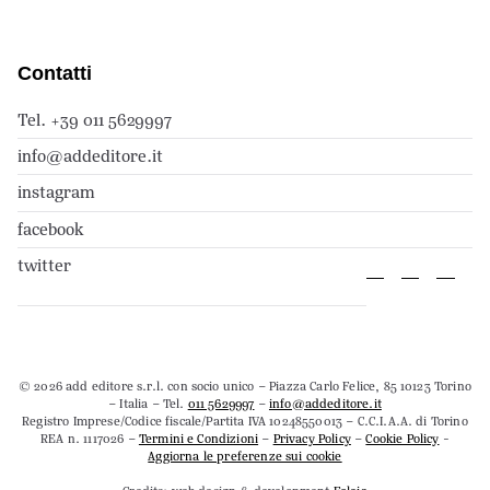
Contatti
Tel. +39 011 5629997
info@addeditore.it
instagram
facebook
twitter
© 2026 add editore s.r.l. con socio unico – Piazza Carlo Felice, 85 10123 Torino
– Italia – Tel.
011 5629997
–
info@addeditore.it
Registro Imprese/Codice fiscale/Partita IVA 10248550013 – C.C.I.A.A. di Torino
REA n. 1117026 –
Termini e Condizioni
–
Privacy Policy
–
Cookie Policy
-
Aggiorna le preferenze sui cookie