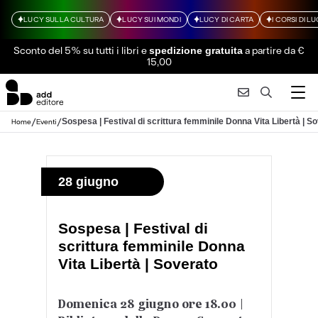
LUCY SULLA CULTURA
LUCY SUI MONDI
LUCY DI CARTA
I CORSI DI L
Sconto del 5% su tutti i libri
e
a partire da €
spedizione gratuita
15,00
/
/
Sospesa | Festival di scrittura femminile Donna Vita Libertà | S
Home
Eventi
28 giugno
Sospesa | Festival di
scrittura femminile Donna
Vita Libertà | Soverato
Domenica 28 giugno ore 18.00 |