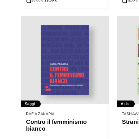
19,00
€
20,00
€
18,00
€
Saggi
Asia
RAFIA ZAKARIA
TASH AW
Contro il femminismo
Stran
bianco