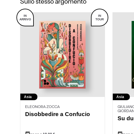
Sullo stesso argomento
IN
IN
ARRIVO
TOUR
Asia
Asia
ELEONORA ZOCCA
GIULIAN
GIORDA
Disobbedire a Confucio
Su due