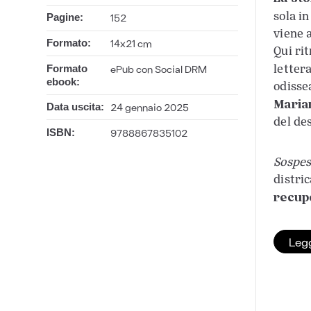
sola i
152
Pagine:
viene 
14x21 cm
Formato:
Qui ri
letter
ePub con Social DRM
Formato
ebook:
odisse
Maria
24 gennaio 2025
Data uscita:
del de
9788867835102
ISBN:
Sospe
distri
recupe
Legg