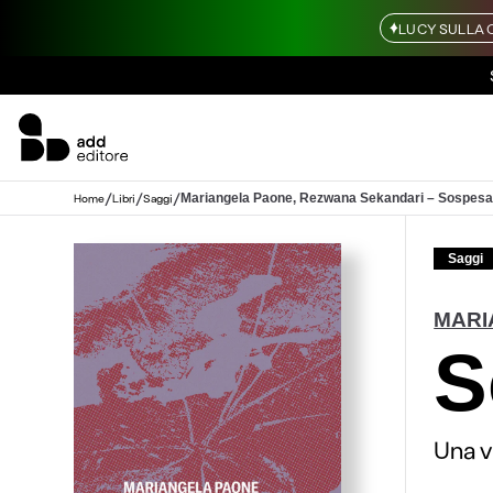
LUCY SULLA 
/
/
/
Mariangela Paone, Rezwana Sekandari – Sospesa
Home
Libri
Saggi
Saggi
MARI
S
Una v