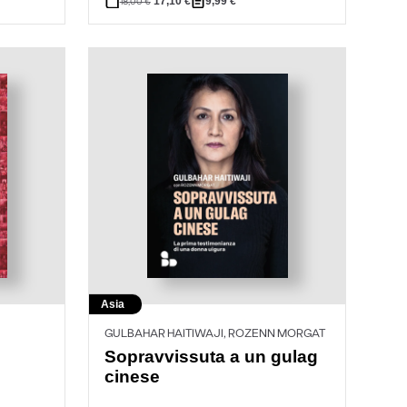
17,10
€
9,99
€
18,00
€
Asia
GULBAHAR HAITIWAJI, ROZENN MORGAT
Sopravvissuta a un gulag
cinese