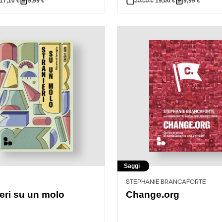
17,10
€
9,99
€
19,00
€
9,99
€
20,00
€
Saggi
STEPHANIE BRANCAFORTE
ieri su un molo
Change.org