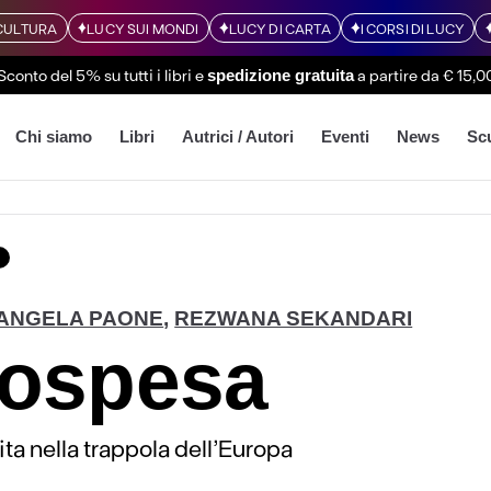
CULTURA
LUCY SUI MONDI
LUCY DI CARTA
I CORSI DI LUCY
Sconto del 5% su tutti i libri
e
a partire da € 15,0
spedizione gratuita
Chi siamo
Libri
Autrici / Autori
Eventi
News
Sc
ANGELA PAONE
,
REZWANA SEKANDARI
ospesa
ita nella trappola dell’Europa