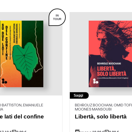
IN
TOUR
Saggi
O BATTISTON, EMANUELE
BEHROUZ BOOCHANI, OMID TOFI
NA
MOONES MANSOUBI
 lati del confine
Libertà, solo libertà