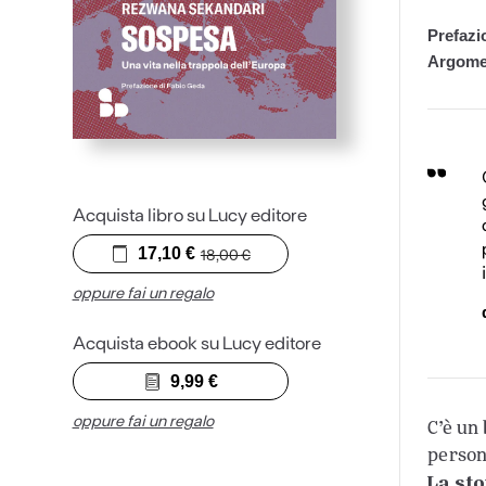
Prefazi
Argome
Acquista libro su Lucy editore
17,10
€
18,00
€
oppure fai un regalo
Acquista ebook su Lucy editore
9,99
€
oppure fai un regalo
C’è un
person
La st