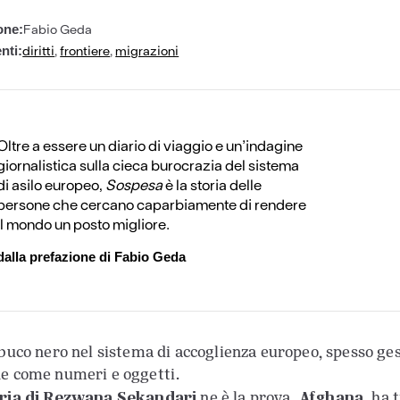
Fabio Geda
one:
diritti
,
frontiere
,
migrazioni
nti:
Oltre a essere un diario di viaggio e un’indagine
giornalistica sulla cieca burocrazia del sistema
di asilo europeo,
Sospesa
è la storia delle
persone che cercano caparbiamente di rendere
il mondo un posto migliore.
dalla prefazione di Fabio Geda
 buco nero nel sistema di accoglienza europeo, spesso ges
e come numeri e oggetti.
oria di Rezwana Sekandari
Afghana
ne è la prova.
, ha 