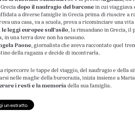
dopo il naufragio del barcone
n Grecia
in cui viaggiava 
affidata a diverse famiglie in Grecia prima di riuscire a 
trova una casa, va a scuola, prova a ricominciare una vita 
le leggi europee sull’asilo
a
, la rimandano in Grecia, il
a, in una terra dove non ha nessuno.
ngela Paone
, giornalista che aveva raccontato quel tre
stino della ragazza e decide di incontrarla.
sa
ripercorre le tappe del viaggio, del naufragio e della 
carsi nelle maglie della burocrazia, inizia insieme a Ma
rare i resti e la memoria
della sua famiglia.
i un estratto