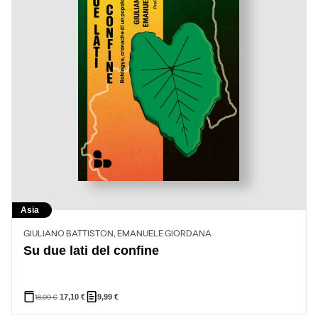
Asia
GIULIANO BATTISTON, EMANUELE GIORDANA
Su due lati del confine
18,00
€
17,10
€
9,99
€