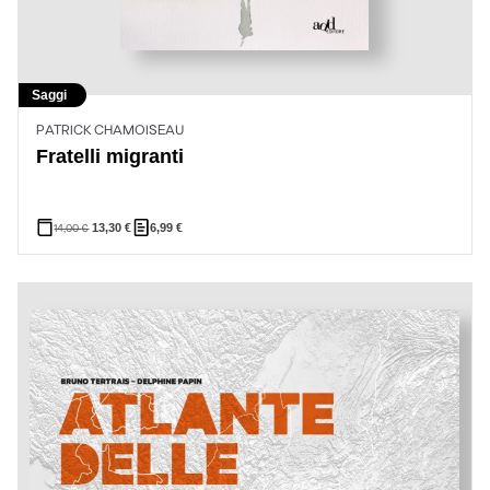
Saggi
PATRICK CHAMOISEAU
Fratelli migranti
14,00
€
13,30
€
6,99
€