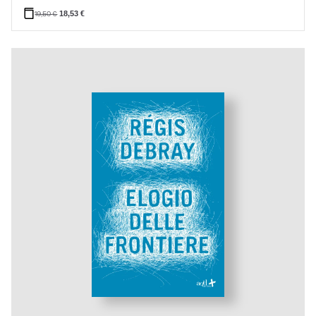
19,50
€
18,53
€