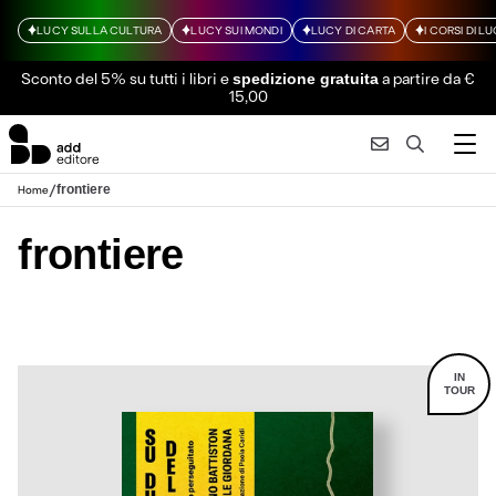
LUCY SULLA CULTURA
LUCY SUI MONDI
LUCY DI CARTA
I CORSI DI L
Sconto del 5% su tutti i libri
e
a partire da €
spedizione gratuita
15,00
/
frontiere
Home
frontiere
IN
TOUR