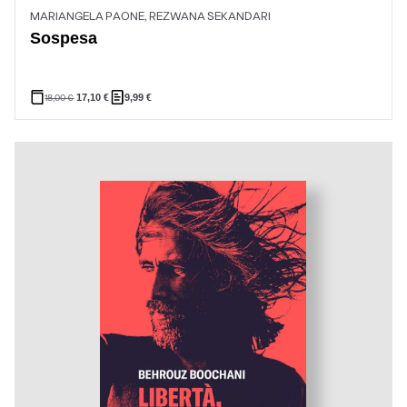
MARIANGELA PAONE, REZWANA SEKANDARI
Sospesa
18,00
€
17,10
€
9,99
€