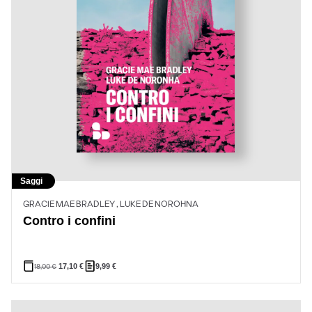
Saggi
GRACIE MAE BRADLEY , LUKE DE NOROHNA
Contro i confini
18,00
€
17,10
€
9,99
€