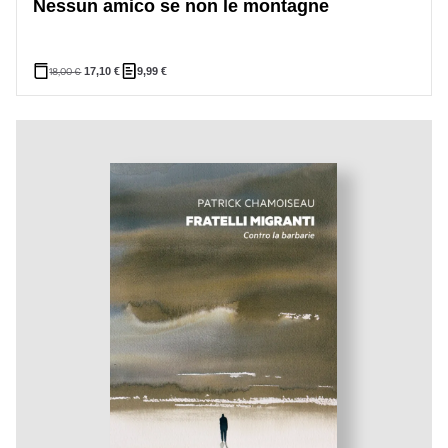
Nessun amico se non le montagne
18,00
€
17,10
€
9,99
€