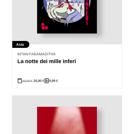
Asia
INTAN PARAMADITHA
La notte dei mille inferi
22,00
€
20,90
€
9,99
€