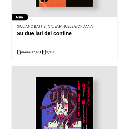
Asia
GIULIANO BATTISTON, EMANUELE GIORDANA
Su due lati del confine
18,00
€
17,10
€
9,99
€