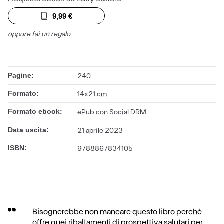
9,99
€
oppure fai un regalo
Pagine:
240
Formato:
14x21 cm
Formato ebook:
ePub con Social DRM
Data uscita:
21 aprile 2023
ISBN:
9788867834105
Bisognerebbe non mancare questo libro perché
offre quei ribaltamenti di prospettiva salutari per