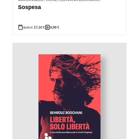
Sospesa
18,00
€
17,10
€
9,99
€