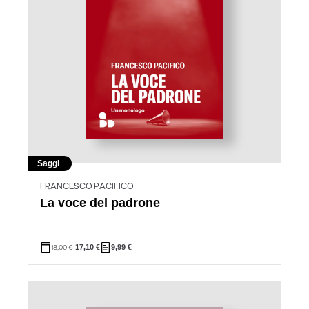
Saggi
FRANCESCO PACIFICO
La voce del padrone
18,00
€
17,10
€
9,99
€