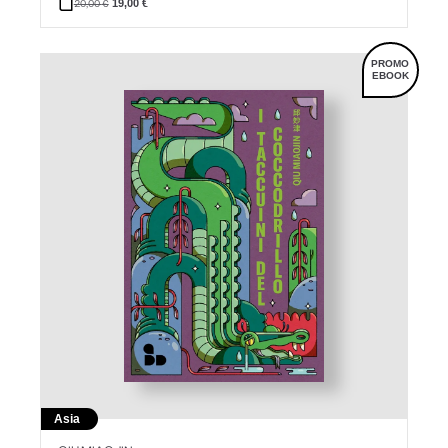
20,00
€
19,00
€
PROMO
EBOOK
Asia