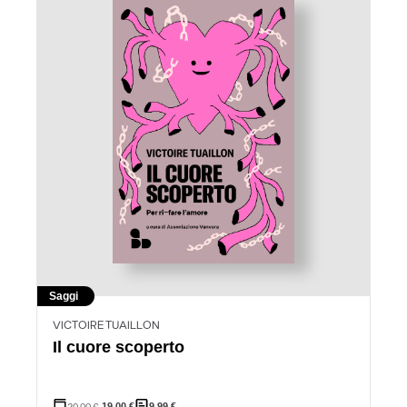
Saggi
VICTOIRE TUAILLON
Il cuore scoperto
20,00
€
19,00
€
9,99
€