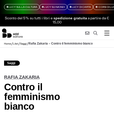
LUCY SULLA CULTURA
LUCY SUI MONDI
LUCY DI CARTA
I CORSI DI L
Sconto del 5% su tutti i libri
e
a partire da €
spedizione gratuita
15,00
/
/
/
Rafia Zakaria – Contro il femminismo bianco
Home
Libri
Saggi
Saggi
RAFIA ZAKARIA
Contro il
femminismo
bianco