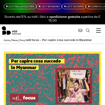
LUCY SULLA CULTURA
LUCY SUI MONDI
LUCY DI CARTA
I CORSI DI L
Sconto del 5% su tutti i libri
e
a partire da €
spedizione gratuita
15,00
/
/
/
add focus – Per capire cosa succede in Myanmar
Home
News
Asia