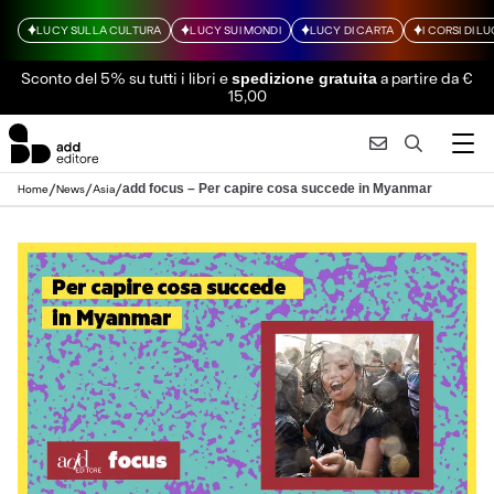
LUCY SULLA CULTURA
LUCY SUI MONDI
LUCY DI CARTA
I CORSI DI L
Sconto del 5% su tutti i libri
e
a partire da €
spedizione gratuita
15,00
/
/
/
add focus – Per capire cosa succede in Myanmar
Home
News
Asia