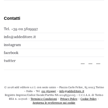
Contatti
Tel. +39 011 5629997
info@addeditore.it
instagram
facebook
twitter
© 2026 add editore s.r.l. con socio unico – Piazza Carlo Felice, 85 10123 Torino
– Italia – Tel.
011 5629997
–
info@addeditore.it
Registro Imprese/Codice fiscale/Partita IVA 10248550013 – C.C.I.A.A. di Torino
REA n. 1117026 –
Termini e Condizioni
–
Privacy Policy
–
Cookie Policy
-
Aggiorna le preferenze sui cookie