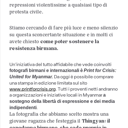
repressioni violentissime a qualsiasi tipo di
protesta civile.
Stiamo cercando di fare più luce e meno silenzio
su questa sconcertante situazione e in molti ci
avete chiesto
come poter sostenere la
resistenza birmana.
Un’iniziativa del tutto affidabile che vede coinvolti
fotografi birmani e internazionali è
Print for Crisis:
Da oggi è possibile comprare
United for Myanmar
.
una stampa in edizione limitata sul sito
www.printforcrisis.org
. Tutti i proventi netti andranno
a organizzazioni e iniziative locali in Myanmar
a
sostegno della libertà di espressione e dei media
.
indipendenti
La fotografia che abbiamo scelto mostra una
giovane ragazza che festeggia il
Thingyan: il
capodanno birmano, che cade proprio in