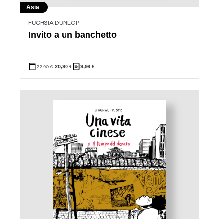
Asia
FUCHSIA DUNLOP
Invito a un banchetto
22,00
€
20,90
€
9,99
€