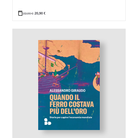
22,00
€
20,90
€