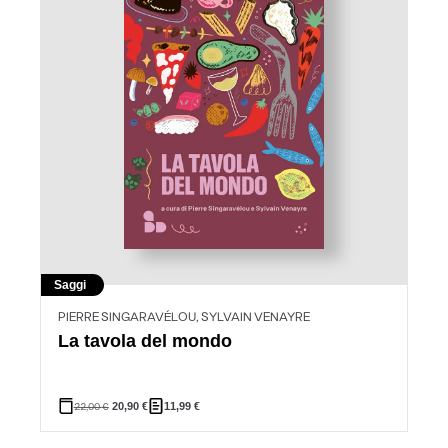
Saggi
PIERRE SINGARAVÉLOU, SYLVAIN VENAYRE
La tavola del mondo
22,00
€
20,90
€
11,99
€