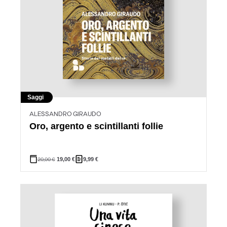
Saggi
ALESSANDRO GIRAUDO
Oro, argento e scintillanti follie
20,00
€
19,00
€
9,99
€