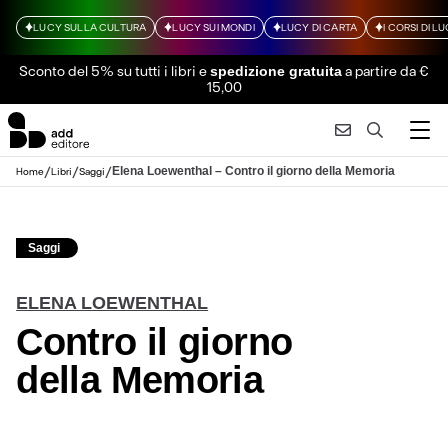
LUCY SULLA CULTURA
LUCY SUI MONDI
LUCY DI CARTA
I CORSI DI L
Sconto del 5% su tutti i libri
e
a partire da €
spedizione gratuita
15,00
/
/
/
Elena Loewenthal – Contro il giorno della Memoria
Home
Libri
Saggi
Saggi
ELENA LOEWENTHAL
Contro il giorno
della Memoria