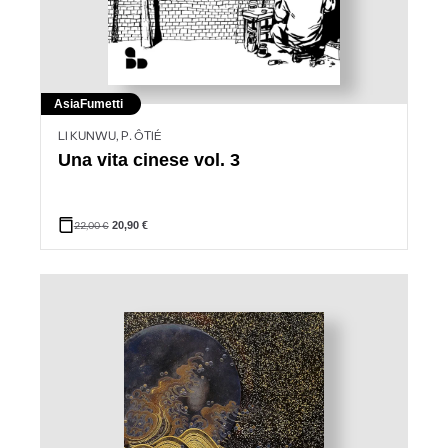
Asia
Fumetti
LI KUNWU, P. ÔTIÉ
Una vita cinese vol. 3
22,00
€
20,90
€