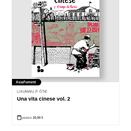
Asia
Fumetti
LI KUNWU, P. ÔTIÉ
Una vita cinese vol. 2
22,00
€
20,90
€