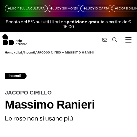
LUCY SULLA CULTURA
LUCY SUI MONDI
LUCY DI CARTA
I CORSI DI L
Sconto del 5% su tutti i libri
e
a partire da €
spedizione gratuita
15,00
/
/
/
Jacopo Cirillo – Massimo Ranieri
Home
Libri
Incendi
Incendi
JACOPO CIRILLO
Massimo Ranieri
Le rose non si usano più