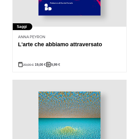
Saggi
ANNA PEYRON
L'arte che abbiamo attraversato
20,00
€
19,00
€
9,99
€