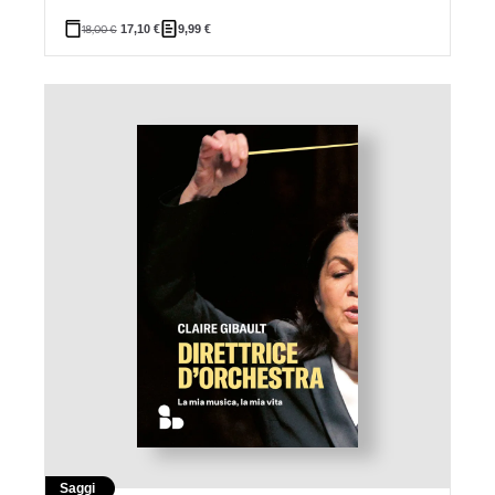
18,00
€
17,10
€
9,99
€
Saggi