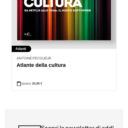
Atlanti
ANTOINE PECQUEUR
Atlante della cultura
22,00
€
20,90
€
Scopri la newsletter di add!