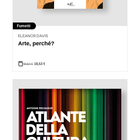
Fumetti
ELEANOR DAVIS
Arte, perché?
19,50
€
18,53
€