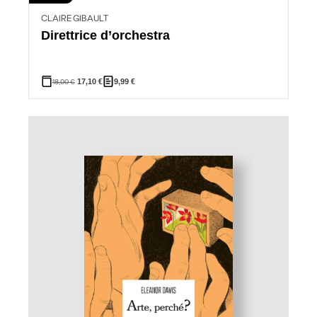
CLAIRE GIBAULT
Direttrice d’orchestra
18,00
€
17,10
€
9,99
€