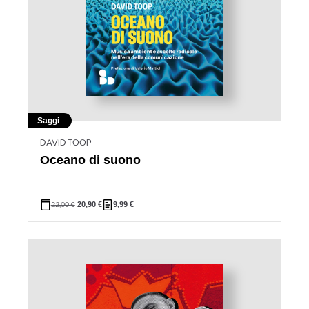
Saggi
DAVID TOOP
Oceano di suono
22,00
€
20,90
€
9,99
€