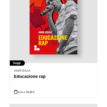
Saggi
AMIR ISSAA
Educazione rap
16,00
€
15,20
€