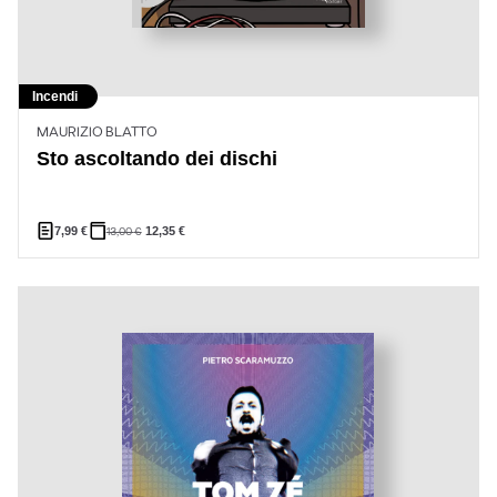
Incendi
MAURIZIO BLATTO
Sto ascoltando dei dischi
7,99
€
13,00
€
12,35
€