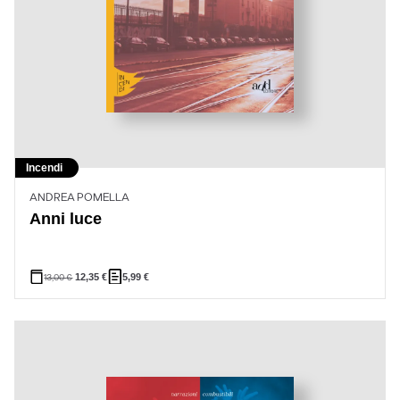
Incendi
ANDREA POMELLA
Anni luce
13,00
€
12,35
€
5,99
€