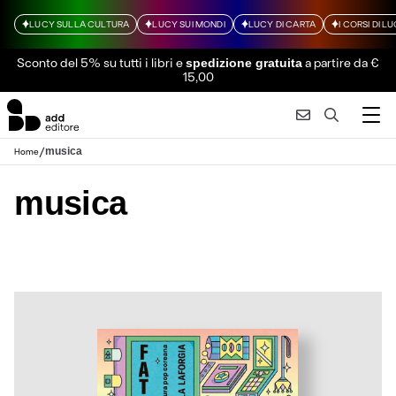
LUCY SULLA CULTURA
LUCY SUI MONDI
LUCY DI CARTA
I CORSI DI L
Sconto del 5% su tutti i libri
e
a partire da €
spedizione gratuita
15,00
/
musica
Home
musica