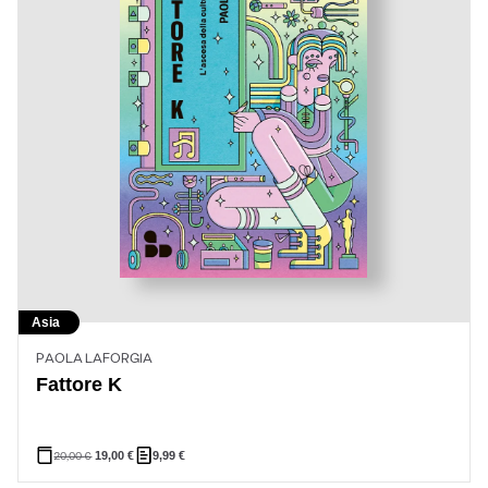
Asia
PAOLA LAFORGIA
Fattore K
20,00
€
19,00
€
9,99
€