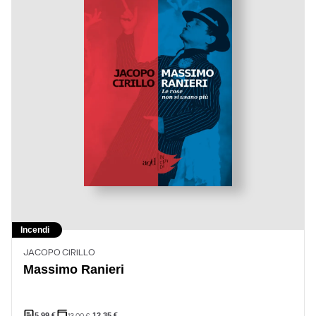
Incendi
JACOPO CIRILLO
Massimo Ranieri
5,99
€
13,00
€
12,35
€