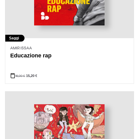
Saggi
AMIR ISSAA
Educazione rap
16,00
€
15,20
€