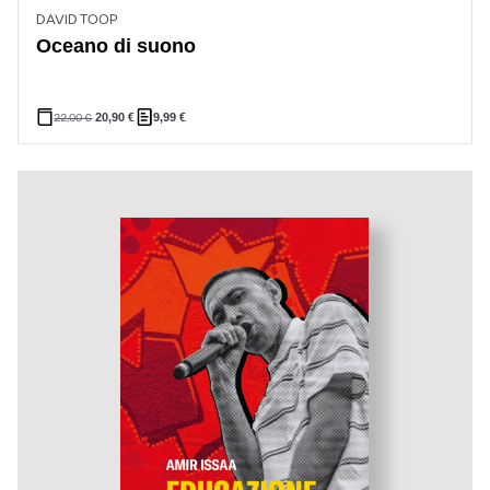
DAVID TOOP
Oceano di suono
22,00
€
20,90
€
9,99
€