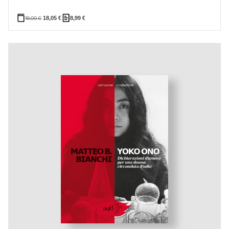
19,00
€
18,05
€
8,99
€