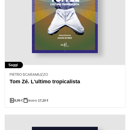
Saggi
PIETRO SCARAMUZZO
Tom Zé. L'ultimo tropicalista
8,99
€
18,00
€
17,10
€