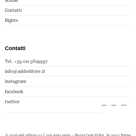
Scuole
Contatti
Rights
Contatti
Tel. +39 011 5629997
info@addeditore.it
instagram
facebook
twitter
© 2026 add editore s.r.l. con socio unico – Piazza Carlo Felice, 85 10123 Torino