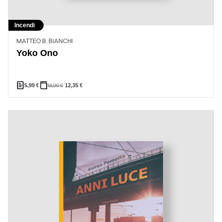
Incendi
MATTEO B. BIANCHI
Yoko Ono
5,99
€
13,00
€
12,35
€