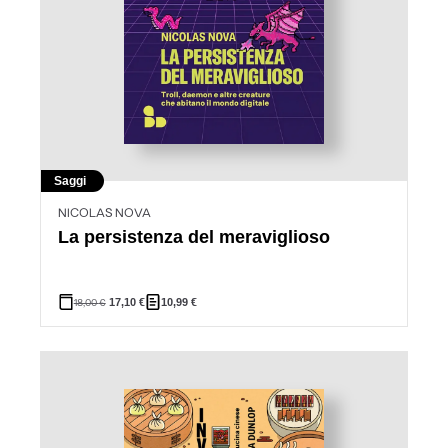
Saggi
NICOLAS NOVA
La persistenza del meraviglioso
18,00
€
17,10
€
10,99
€