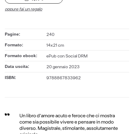
oppure fai un regalo
Pagine:
240
Formato:
14x21 cm
Formato ebook:
ePub con Social DRM
Data uscita:
20 gennaio 2023
ISBN:
9788867833962
Un libro d'amore acuto e feroce che ci mostra
come sia possibile vivere e pensare in modo
diverso. Magistrale, stimolante, assolutamente