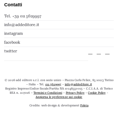
Contatti
Tel. +39 011 5629997
info@addeditore.it
instagram
facebook
twitter
© 2026 add editore s.r.l. con socio unico – Piazza Carlo Felice, 85 10123 Torino
– Italia – Tel.
011 5629997
–
info@addeditore.it
Registro Imprese/Codice fiscale/Partita IVA 10248550013 – C.C.I.A.A. di Torino
REA n. 1117026 –
Termini e Condizioni
–
Privacy Policy
–
Cookie Policy
-
Aggiorna le preferenze sui cookie
Credits: web design & development
Foleia