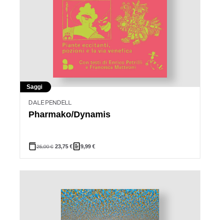
Saggi
DALE PENDELL
Pharmako/Dynamis
25,00
€
23,75
€
9,99
€