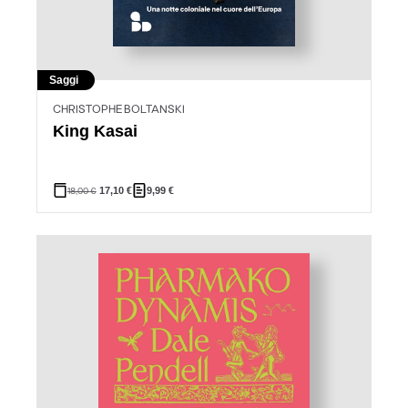
Saggi
CHRISTOPHE BOLTANSKI
King Kasai
18,00
€
17,10
€
9,99
€