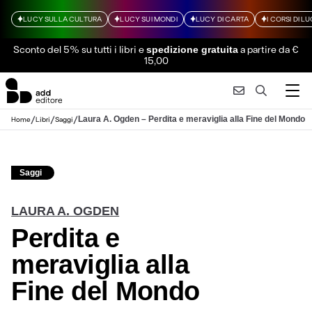
LUCY SULLA CULTURA
LUCY SUI MONDI
LUCY DI CARTA
I CORSI DI L
Sconto del 5% su tutti i libri
e
a partire da €
spedizione gratuita
15,00
/
/
/
Laura A. Ogden – Perdita e meraviglia alla Fine del Mondo
Home
Libri
Saggi
Saggi
LAURA A. OGDEN
Perdita e
meraviglia alla
Fine del Mondo