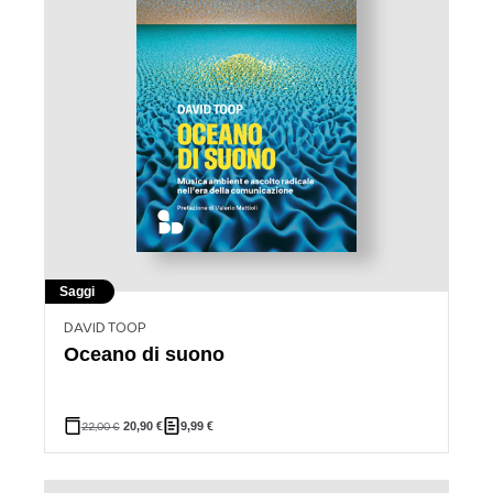
Saggi
DAVID TOOP
Oceano di suono
22,00
€
20,90
€
9,99
€