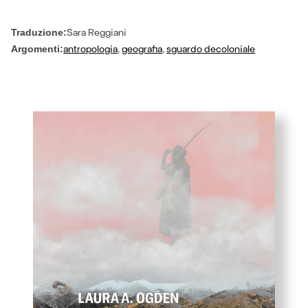
Sara Reggiani
Traduzione:
antropologia
,
geografia
,
sguardo decoloniale
Argomenti: