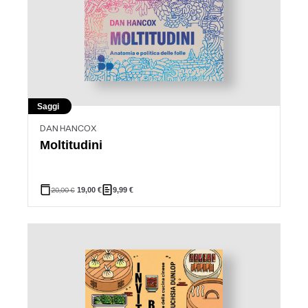
Saggi
DAN HANCOX
Moltitudini
20,00
€
19,00
€
9,99
€