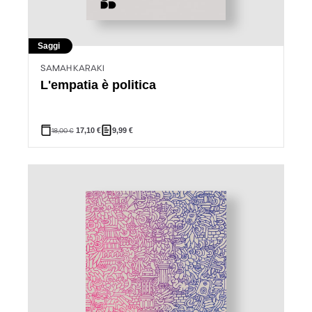
Saggi
SAMAH KARAKI
L'empatia è politica
18,00
€
17,10
€
9,99
€