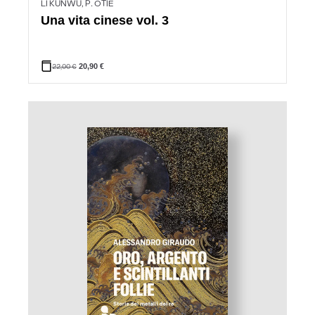
LI KUNWU, P. ÔTIÉ
Una vita cinese vol. 3
22,00
€
20,90
€