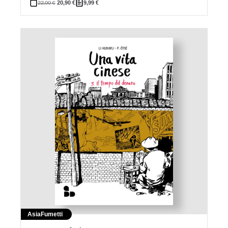
22,00
€
20,90
€
9,99
€
Asia
Fumetti