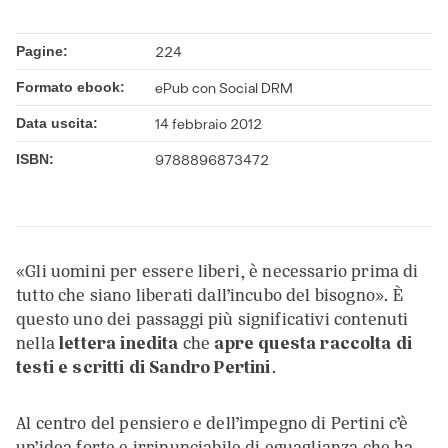
Pagine:
224
Formato ebook:
ePub con Social DRM
Data uscita:
14 febbraio 2012
ISBN:
9788896873472
«Gli uomini per essere liberi, è necessario prima di
tutto che siano liberati dall’incubo del bisogno». È
questo uno dei passaggi più significativi contenuti
nella
lettera inedita
che
apre questa
raccolta di
testi e scritti di Sandro Pertini
.
Al centro del pensiero e dell’impegno di Pertini c’è
un’idea forte e irrinunciabile di eguaglianza che ha