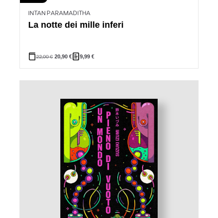
INTAN PARAMADITHA
La notte dei mille inferi
22,00
€
20,90
€
9,99
€