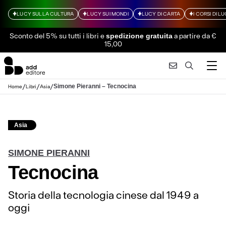
LUCY SULLA CULTURA
LUCY SUI MONDI
LUCY DI CARTA
I CORSI DI L
Sconto del 5% su tutti i libri
e
a partire da €
spedizione gratuita
15,00
/
/
/
Simone Pieranni – Tecnocina
Home
Libri
Asia
Asia
SIMONE PIERANNI
Tecnocina
Storia della tecnologia cinese dal 1949 a
oggi