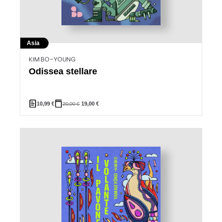
Asia
KIM BO-YOUNG
Odissea stellare
10,99
€
20,00
€
19,00
€