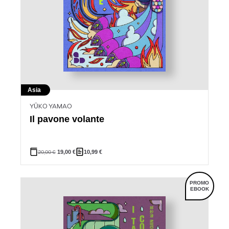
Asia
YŪKO YAMAO
Il pavone volante
20,00
€
19,00
€
10,99
€
PROMO
EBOOK