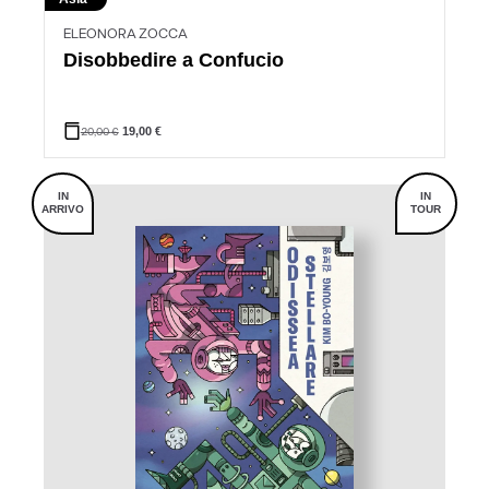
ELEONORA ZOCCA
Disobbedire a Confucio
20,00
€
19,00
€
IN
IN
ARRIVO
TOUR