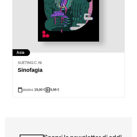
Asia
XUETING C. NI
Sinofagia
20,00
€
19,00
€
9,99
€
Scopri la newsletter di add!