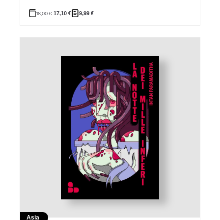
18,00
€
17,10
€
9,99
€
Asia