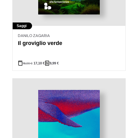
Saggi
DANILO ZAGARIA
Il groviglio verde
18,00
€
17,10
€
9,99
€