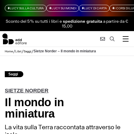
LUCY SULLA CULTURA
LUCY SUI MONDI
LUCY DI CARTA
I CORSI DI L
Sconto del 5% su tutti i libri
e
a partire da €
spedizione gratuita
15,00
/
/
/
Sietze Norder – Il mondo in miniatura
Home
Libri
Saggi
Saggi
SIETZE NORDER
Il mondo in
miniatura
La vita sulla Terra raccontata attraverso le