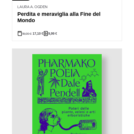
LAURA A. OGDEN
Perdita e meraviglia alla Fine del
Mondo
18,00
€
17,10
€
9,99
€