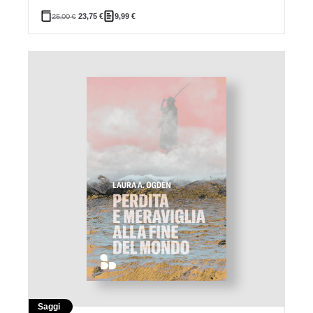
25,00
€
23,75
€
9,99
€
Saggi