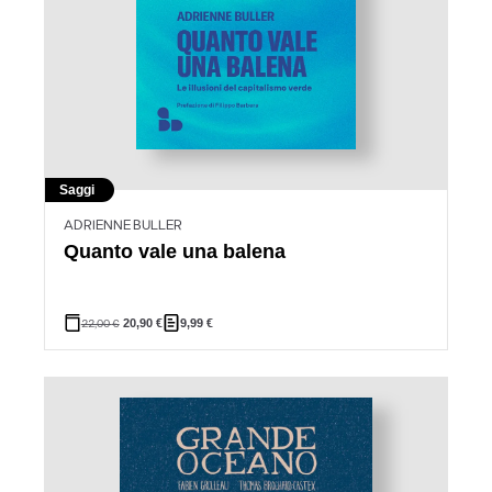
Saggi
ADRIENNE BULLER
Quanto vale una balena
22,00
€
20,90
€
9,99
€