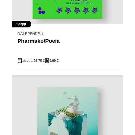
Saggi
DALE PENDELL
Pharmako/Poeia
25,00
€
23,75
€
9,99
€