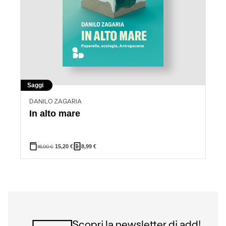
Saggi
DANILO ZAGARIA
In alto mare
16,00
€
15,20
€
8,99
€
Scopri la newsletter di add!