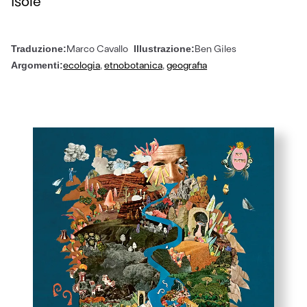
isole
Marco Cavallo
Ben Giles
Traduzione:
Illustrazione:
ecologia
,
etnobotanica
,
geografia
Argomenti: